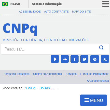
Acesso à informação
BRASIL
CORONAVÍRUS (COVID-19)
ACESSIBILIDADE
ALTO CONTRASTE
MAPA DO SITE
Participe
CNPq
Serviços
Legislação
MINISTÉRIO DA CIÊNCIA, TECNOLOGIA E INOVAÇÕES
Canais
Perguntas frequentes
Central de Atendimento
Serviços
E-mail do Pesquisador
Área de imprensa
Você está aqui:
CNPq
Bolsas e Auxílios Vigentes
Projetos de Pesquisa
MENU