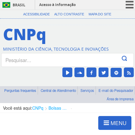
Acesso à informação
BRASIL
CORONAVÍRUS (COVID-19)
ACESSIBILIDADE
ALTO CONTRASTE
MAPA DO SITE
Participe
CNPq
Serviços
Legislação
MINISTÉRIO DA CIÊNCIA, TECNOLOGIA E INOVAÇÕES
Canais
Perguntas frequentes
Central de Atendimento
Serviços
E-mail do Pesquisador
Área de imprensa
Você está aqui:
CNPq
Bolsas e Auxílios Vigentes
Projetos de Pesquisa
MENU