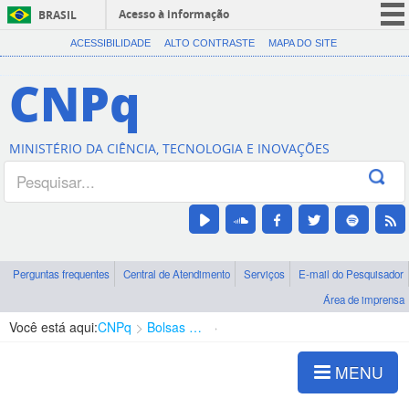
Acesso à informação
BRASIL
CORONAVÍRUS (COVID-19)
ACESSIBILIDADE
ALTO CONTRASTE
MAPA DO SITE
Participe
CNPq
Serviços
Legislação
MINISTÉRIO DA CIÊNCIA, TECNOLOGIA E INOVAÇÕES
Canais
Perguntas frequentes
Central de Atendimento
Serviços
E-mail do Pesquisador
Área de imprensa
Você está aqui:
CNPq
Bolsas e Auxílios Vigentes
Projetos de Pesquisa
MENU