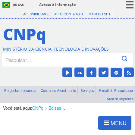
Acesso à informação
BRASIL
CORONAVÍRUS (COVID-19)
ACESSIBILIDADE
ALTO CONTRASTE
MAPA DO SITE
Participe
CNPq
Serviços
Legislação
MINISTÉRIO DA CIÊNCIA, TECNOLOGIA E INOVAÇÕES
Canais
Perguntas frequentes
Central de Atendimento
Serviços
E-mail do Pesquisador
Área de imprensa
Você está aqui:
CNPq
Bolsas e Auxílios Vigentes
Projetos de Pesquisa
MENU