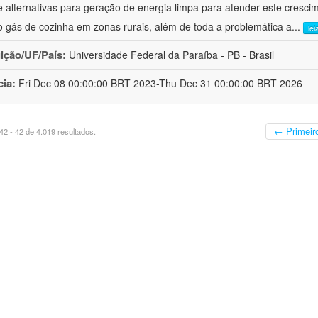
de alternativas para geração de energia limpa para atender este cresci
 gás de cozinha em zonas rurais, além de toda a problemática a
...
lei
uição/UF/País:
Universidade Federal da Paraíba - PB - Brasil
cia:
Fri Dec 08 00:00:00 BRT 2023-Thu Dec 31 00:00:00 BRT 2026
← Primeir
2 - 42 de 4.019 resultados.