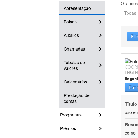
Grandes
Apresentação
Bolsas
Auxílios
Filt
Chamadas
Tabelas de
COOR
valores
ENGEN
Engen
Calendários
E-ma
Prestação de
contas
Título
uso em
Programas
Resu
Prêmios
como: 