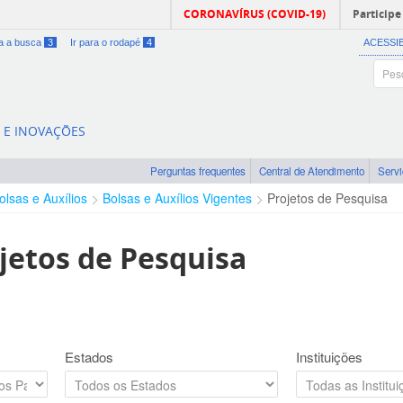
CORONAVÍRUS (COVID-19)
Participe
ra a busca
3
Ir para o rodapé
4
ACESSI
A E INOVAÇÕES
Perguntas frequentes
Central de Atendimento
Serv
olsas e Auxílios
Bolsas e Auxílios Vigentes
Projetos de Pesquisa
jetos de Pesquisa
Estados
Instituições