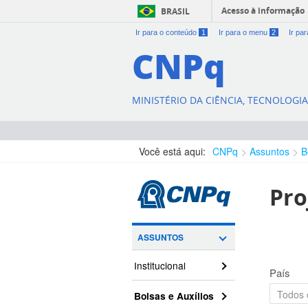
Acesso à informação
BRASIL
Ir para o conteúdo
1
Ir para o menu
2
Ir pa
CNPq
MINISTÉRIO DA CIÊNCIA, TECNOLOGI
Você está aqui:
CNPq
Assuntos
B
Pro
ASSUNTOS
Institucional
País
Bolsas e Auxílios