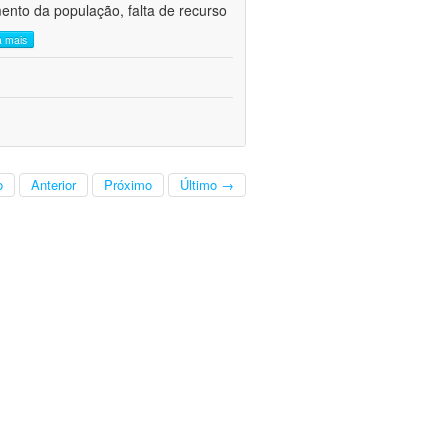
mento da população, falta de recurso
a mais
o
Anterior
Próximo
Último →