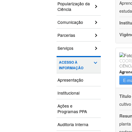
Aprend
Popularização da
Ciência
estuda
Comunicação
Instit
Vigên
Parcerias
Serviços
COOR
ACESSO À
CIÊNCI
INFORMAÇÃO
Agron
Apresentação
E-ma
Institucional
Título
cultiv
Ações e
Programas PPA
Resu
planta
Auditoria Interna
podend