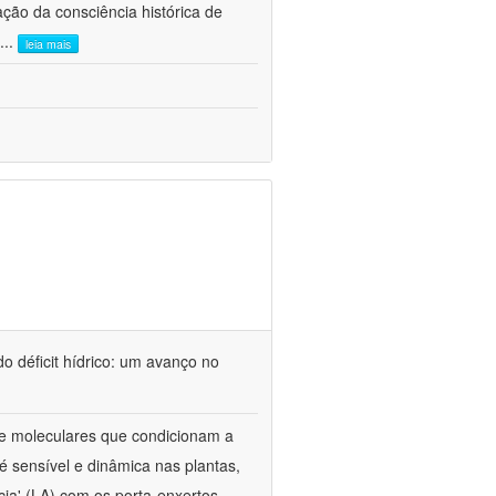
ão da consciência histórica de
...
leia mais
o déficit hídrico: um avanço no
s e moleculares que condicionam a
é sensível e dinâmica nas plantas,
cia' (LA) com os porta-enxertos