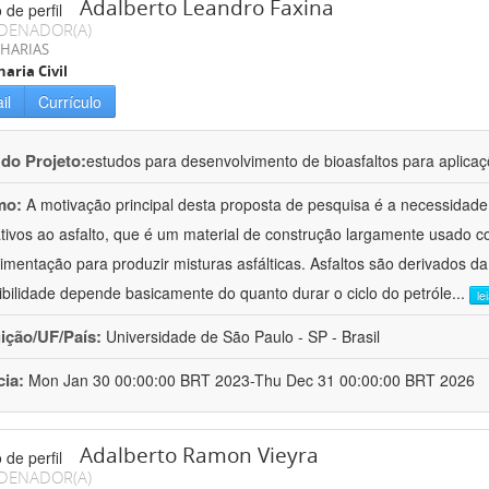
Adalberto Leandro Faxina
DENADOR(A)
HARIAS
aria Civil
il
Currículo
 do Projeto:
estudos para desenvolvimento de bioasfaltos para aplic
mo:
A motivação principal desta proposta de pesquisa é a necessidade
ativos ao asfalto, que é um material de construção largamente usado 
imentação para produzir misturas asfálticas. Asfaltos são derivados da
ibilidade depende basicamente do quanto durar o ciclo do petróle
...
le
uição/UF/País:
Universidade de São Paulo - SP - Brasil
cia:
Mon Jan 30 00:00:00 BRT 2023-Thu Dec 31 00:00:00 BRT 2026
Adalberto Ramon Vieyra
DENADOR(A)