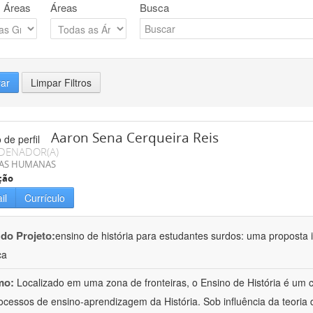
 Áreas
Áreas
Busca
rar
Limpar Filtros
Aaron Sena Cerqueira Reis
DENADOR(A)
IAS HUMANAS
ção
il
Currículo
 do Projeto:
ensino de história para estudantes surdos: uma proposta i
ca
mo:
Localizado em uma zona de fronteiras, o Ensino de História é um
ocessos de ensino-aprendizagem da História. Sob influência da teoria d