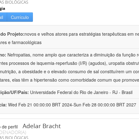
AS BIOLÓGICAS
gia
il
Currículo
 do Projeto:
novos e velhos atores para estratégias terapêuticas em nef
ares e farmacológicas
mo:
Nefropatias, nome amplo que caracteriza a diminuição da função r
ntes processos de isquemia-reperfusão (I/R) (agudos), uropatia obstrut
nutrição, a obesidade e o elevado consumo de sal constituírem um con
tares, elas têm a hipertensão como comorbidade comum que promov
uição/UF/País:
Universidade Federal do Rio de Janeiro - RJ - Brasil
cia:
Wed Feb 21 00:00:00 BRT 2024-Sun Feb 28 00:00:00 BRT 2027
Adelar Bracht
DENADOR(A)
AS BIOLÓGICAS