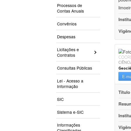
Processos de
limoei
Contas Anuais
Instit
Convênios
Vigên
Despesas
Licitações e
Contratos
COOR
CIÊNCI
Consultas Públicas
Geociê
E-ma
Lei - Acesso a
Informação
Título
SIC
Resu
Sistema e-SIC
Instit
Informações
Vigên
Classificadas