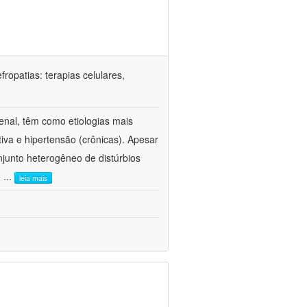
ropatias: terapias celulares,
enal, têm como etiologias mais
iva e hipertensão (crônicas). Apesar
junto heterogêneo de distúrbios
e
...
leia mais