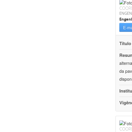
COOR
ENGEN
Engenh
E-ma
Título
Resu
altern
da pav
dispon
Instit
Vigên
COOR