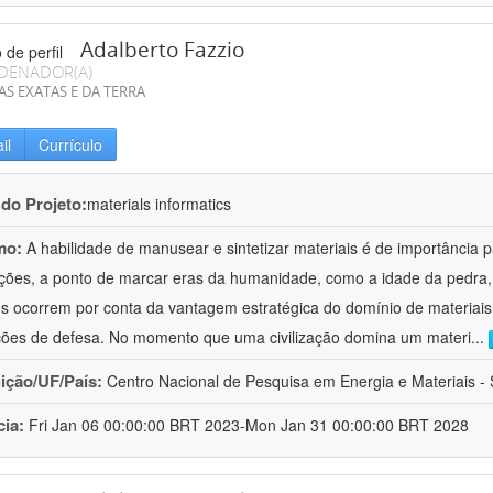
Adalberto Fazzio
DENADOR(A)
AS EXATAS E DA TERRA
il
Currículo
 do Projeto:
materials informatics
mo:
A habilidade de manusear e sintetizar materiais é de importância 
zações, a ponto de marcar eras da humanidade, como a idade da pedra, 
es ocorrem por conta da vantagem estratégica do domínio de materiais,
ções de defesa. No momento que uma civilização domina um materi
...
uição/UF/País:
Centro Nacional de Pesquisa em Energia e Materiais - S
cia:
Fri Jan 06 00:00:00 BRT 2023-Mon Jan 31 00:00:00 BRT 2028