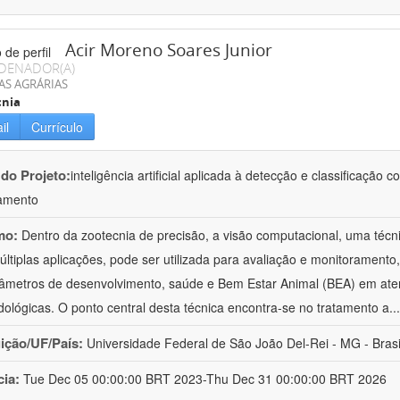
Acir Moreno Soares Junior
DENADOR(A)
AS AGRÁRIAS
cnia
il
Currículo
 do Projeto:
inteligência artificial aplicada à detecção e classificaçã
amento
mo:
Dentro da zootecnia de precisão, a visão computacional, uma técni
ltiplas aplicações, pode ser utilizada para avaliação e monitoramento, 
âmetros de desenvolvimento, saúde e Bem Estar Animal (BEA) em ate
ológicas. O ponto central desta técnica encontra-se no tratamento a
..
uição/UF/País:
Universidade Federal de São João Del-Rei - MG - Brasi
cia:
Tue Dec 05 00:00:00 BRT 2023-Thu Dec 31 00:00:00 BRT 2026