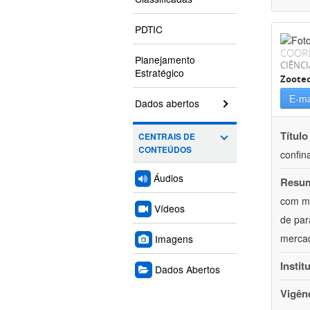
PDTIC
COOR
Planejamento
CIÊNCI
Estratégico
Zoote
E-ma
Dados abertos
Título
CENTRAIS DE
CONTEÚDOS
confin
Áudios
Resu
com mú
Vídeos
de par
mercad
Imagens
Instit
Dados Abertos
Vigên