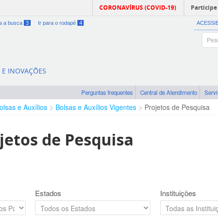
CORONAVÍRUS (COVID-19)
Participe
ra a busca
3
Ir para o rodapé
4
ACESSI
A E INOVAÇÕES
Perguntas frequentes
Central de Atendimento
Serv
olsas e Auxílios
Bolsas e Auxílios Vigentes
Projetos de Pesquisa
jetos de Pesquisa
Estados
Instituições