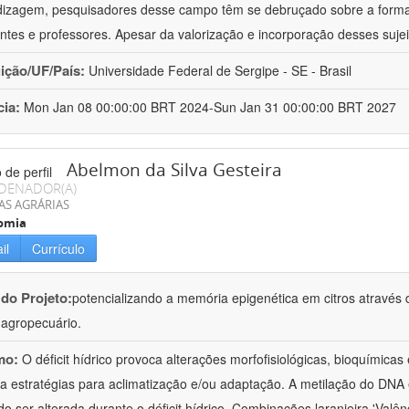
izagem, pesquisadores desse campo têm se debruçado sobre a formaç
ntes e professores. Apesar da valorização e incorporação desses sujei
uição/UF/País:
Universidade Federal de Sergipe - SE - Brasil
cia:
Mon Jan 08 00:00:00 BRT 2024-Sun Jan 31 00:00:00 BRT 2027
Abelmon da Silva Gesteira
DENADOR(A)
AS AGRÁRIAS
omia
il
Currículo
 do Projeto:
potencializando a memória epigenética em citros através d
o agropecuário.
mo:
O déficit hídrico provoca alterações morfofisiológicas, bioquímica
 a estratégias para aclimatização e/ou adaptação. A metilação do DNA 
o ser alterada durante o déficit hídrico. Combinações laranjeira 'Valên