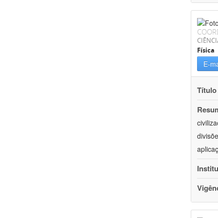
COOR
CIÊNCI
Física
E-ma
Título
Resu
civili
divisõ
aplica
Instit
Vigên