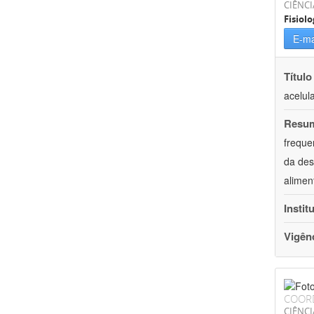
CIÊNCI
Fisiolo
E-ma
Título
acelul
Resu
freque
da des
alimen
Instit
Vigên
COOR
CIÊNCI