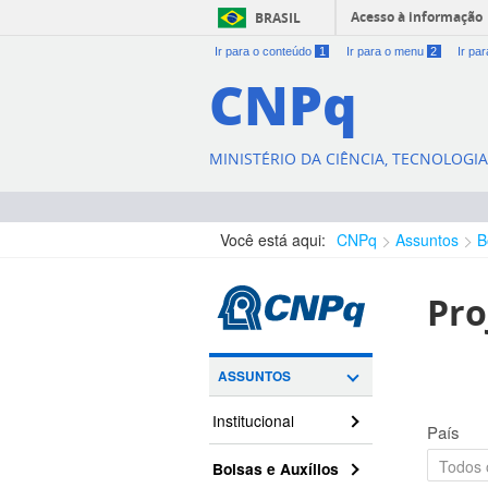
Acesso à informação
BRASIL
Ir para o conteúdo
1
Ir para o menu
2
Ir pa
CNPq
MINISTÉRIO DA CIÊNCIA, TECNOLOGI
Você está aqui:
CNPq
Assuntos
B
Pro
ASSUNTOS
Institucional
País
Bolsas e Auxílios