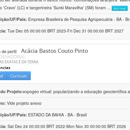
ro 'Cravo' (LC) e tangerineira 'Sunki Maravilha' (SM) foram
...
leia mais
uição/UF/País:
Empresa Brasileira de Pesquisa Agropecuária - BA - Bra
cia:
Tue Dec 05 00:00:00 BRT 2023-Fri Dec 31 00:00:00 BRT 2027
Acácia Bastos Couto Pinto
DENADOR(A)
AS EXATAS E DA TERRA
ncias
il
Currículo
 do Projeto:
expogeo virtual: popularizando a educação geocientífica a
mo:
Vide projeto anexo
uição/UF/País:
ESTADO DA BAHIA - BA - Brasil
cia:
Sat Dec 24 00:00:00 BRT 2022-Mon Nov 30 00:00:00 BRT 2026