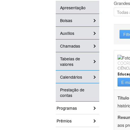
Grandes
Apresentação
Bolsas
Auxílios
Filt
Chamadas
Tabelas de
COOR
valores
CIÊNC
Educa
Calendários
E-ma
Prestação de
contas
Título
históri
Programas
Resu
Prêmios
aos pr