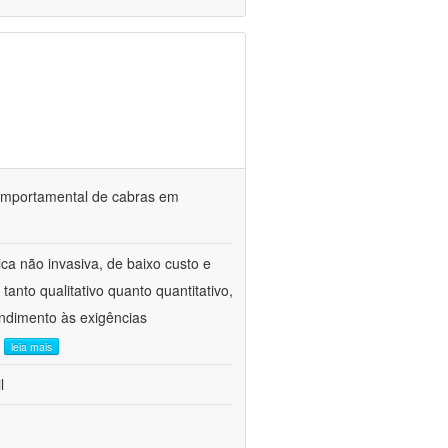
o comportamental de cabras em
ca não invasiva, de baixo custo e
tanto qualitativo quanto quantitativo,
ndimento às exigências
.
leia mais
l