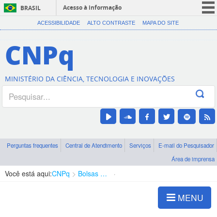
Acesso à informação
BRASIL
CORONAVÍRUS (COVID-19)
ACESSIBILIDADE
ALTO CONTRASTE
MAPA DO SITE
Participe
CNPq
Serviços
Legislação
MINISTÉRIO DA CIÊNCIA, TECNOLOGIA E INOVAÇÕES
Canais
Perguntas frequentes
Central de Atendimento
Serviços
E-mail do Pesquisador
Área de imprensa
Você está aqui:
CNPq
Bolsas e Auxílios Vigentes
Projetos de Pesquisa
MENU