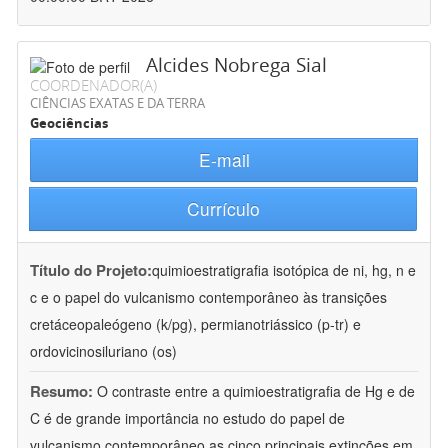
Alcides Nobrega Sial
COORDENADOR(A)
CIÊNCIAS EXATAS E DA TERRA
Geociências
E-mail
Currículo
Título do Projeto:
quimioestratigrafia isotópica de ni, hg, n e
c e o papel do vulcanismo contemporâneo às transições
cretáceopaleógeno (k/pg), permianotriássico (p-tr) e
ordovicinosiluriano (os)
Resumo:
O contraste entre a quimioestratigrafia de Hg e de
C é de grande importância no estudo do papel de
vulcanismo contemporâneo as cinco principais extinções em