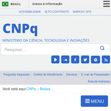
Acesso à informação
BRASIL
CORONAVÍRUS (COVID-19)
ACESSIBILIDADE
ALTO CONTRASTE
MAPA DO SITE
Participe
CNPq
Serviços
Legislação
MINISTÉRIO DA CIÊNCIA, TECNOLOGIA E INOVAÇÕES
Canais
Perguntas frequentes
Central de Atendimento
Serviços
E-mail do Pesquisador
Área de imprensa
Você está aqui:
CNPq
Bolsas e Auxílios Vigentes
Projetos de Pesquisa
MENU