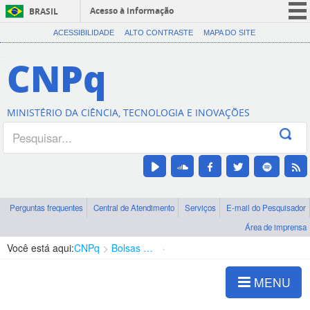
Acesso à informação
BRASIL
CORONAVÍRUS (COVID-19)
ACESSIBILIDADE
ALTO CONTRASTE
MAPA DO SITE
Participe
CNPq
Serviços
Legislação
MINISTÉRIO DA CIÊNCIA, TECNOLOGIA E INOVAÇÕES
Canais
Perguntas frequentes
Central de Atendimento
Serviços
E-mail do Pesquisador
Área de imprensa
Você está aqui:
CNPq
Bolsas e Auxílios Vigentes
Projetos de Pesquisa
MENU