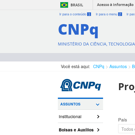
Acesso à informação
BRASIL
Ir para o conteúdo
1
Ir para o menu
2
Ir pa
CNPq
MINISTÉRIO DA CIÊNCIA, TECNOLOGI
Você está aqui:
CNPq
Assuntos
B
Pro
ASSUNTOS
Institucional
País
Bolsas e Auxílios