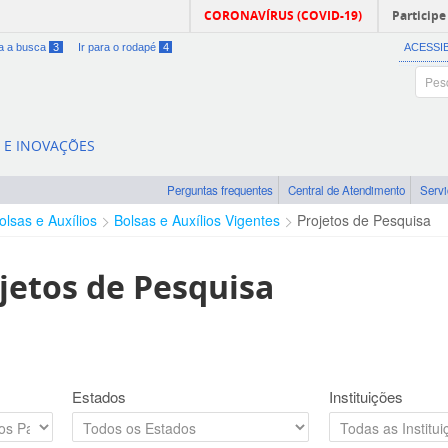
CORONAVÍRUS (COVID-19)
Participe
ra a busca
3
Ir para o rodapé
4
ACESSI
A E INOVAÇÕES
Perguntas frequentes
Central de Atendimento
Serv
olsas e Auxílios
Bolsas e Auxílios Vigentes
Projetos de Pesquisa
jetos de Pesquisa
Estados
Instituições