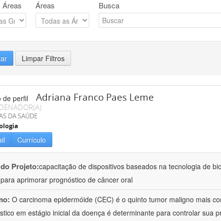
 Áreas
Áreas
Busca
rar
Limpar Filtros
Adriana Franco Paes Leme
DENADOR(A)
AS DA SAÚDE
ologia
il
Currículo
 do Projeto:
capacitação de dispositivos baseados na tecnologia de b
a para aprimorar prognóstico de câncer oral
mo:
O carcinoma epidermóide (CEC) é o quinto tumor maligno mais c
stico em estágio inicial da doença é determinante para controlar sua