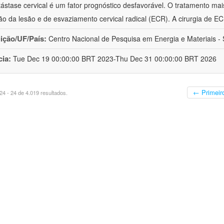
ástase cervical é um fator prognóstico desfavorável. O tratamento mai
o da lesão e de esvaziamento cervical radical (ECR). A cirurgia de E
uição/UF/País:
Centro Nacional de Pesquisa em Energia e Materiais - S
cia:
Tue Dec 19 00:00:00 BRT 2023-Thu Dec 31 00:00:00 BRT 2026
← Primeir
4 - 24 de 4.019 resultados.