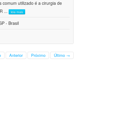
s comum utilizado é a cirurgia de
CR
...
leia mais
P - Brasil
o
Anterior
Próximo
Último →