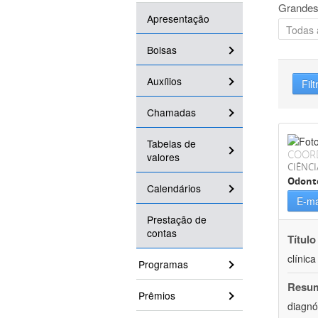
Grandes
Apresentação
Bolsas
Auxílios
Filt
Chamadas
Tabelas de
COOR
valores
CIÊNCI
Odont
Calendários
E-ma
Prestação de
contas
Título
clínic
Programas
Resu
Prêmios
diagnó