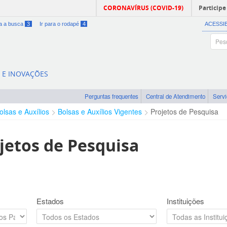
CORONAVÍRUS (COVID-19)
Participe
ra a busca
3
Ir para o rodapé
4
ACESSI
A E INOVAÇÕES
Perguntas frequentes
Central de Atendimento
Serv
olsas e Auxílios
Bolsas e Auxílios Vigentes
Projetos de Pesquisa
jetos de Pesquisa
Estados
Instituições