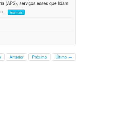
ria (APS), serviços esses que lidam
 n
...
leia mais
o
Anterior
Próximo
Último →