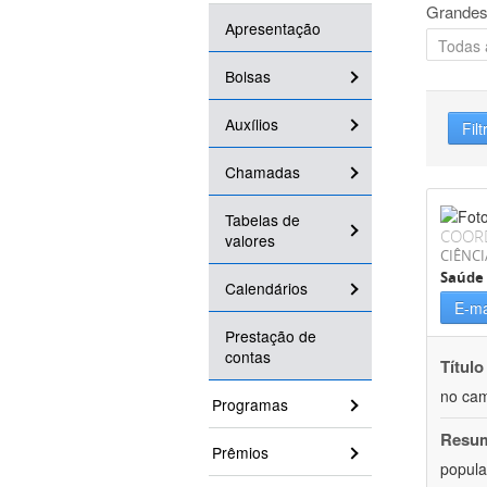
Grandes
Apresentação
Bolsas
Auxílios
Filt
Chamadas
Tabelas de
COOR
valores
CIÊNCI
Saúde 
Calendários
E-ma
Prestação de
contas
Título
no cam
Programas
Resu
Prêmios
popula