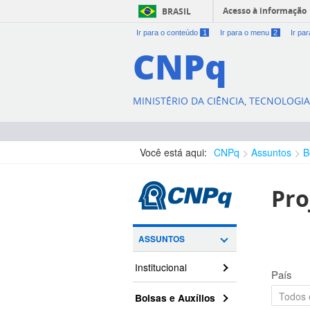
Acesso à informação
BRASIL
Ir para o conteúdo
1
Ir para o menu
2
Ir pa
CNPq
MINISTÉRIO DA CIÊNCIA, TECNOLOGI
Você está aqui:
CNPq
Assuntos
B
Pro
ASSUNTOS
Institucional
País
Bolsas e Auxílios