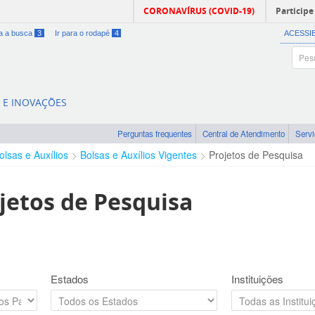
CORONAVÍRUS (COVID-19)
Participe
ra a busca
3
Ir para o rodapé
4
ACESSI
A E INOVAÇÕES
Perguntas frequentes
Central de Atendimento
Serv
olsas e Auxílios
Bolsas e Auxílios Vigentes
Projetos de Pesquisa
jetos de Pesquisa
Estados
Instituições