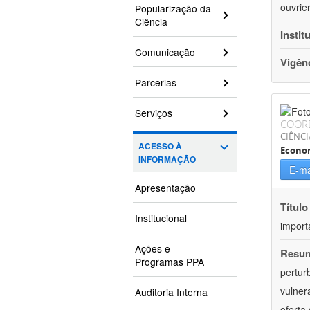
ouvrie
Popularização da
Ciência
Instit
Comunicação
Vigên
Parcerias
Serviços
COOR
CIÊNCI
ACESSO À
Econo
INFORMAÇÃO
E-ma
Apresentação
Título
Institucional
import
Ações e
Resu
Programas PPA
pertur
vulner
Auditoria Interna
oferta