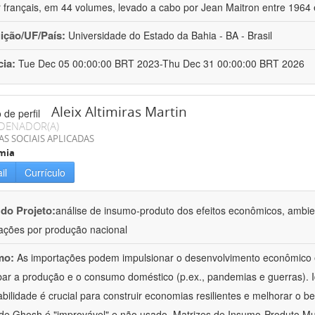
r français, em 44 volumes, levado a cabo por Jean Maitron entre 1964
uição/UF/País:
Universidade do Estado da Bahia - BA - Brasil
cia:
Tue Dec 05 00:00:00 BRT 2023-Thu Dec 31 00:00:00 BRT 2026
Aleix Altimiras Martin
DENADOR(A)
AS SOCIAIS APLICADAS
mia
il
Currículo
 do Projeto:
análise de insumo-produto dos efeitos econômicos, ambien
ações por produção nacional
mo:
As importações podem impulsionar o desenvolvimento econômico
bar a produção e o consumo doméstico (p.ex., pandemias e guerras). Id
abilidade é crucial para construir economias resilientes e melhorar o 
 de Ghosh é "improvável" e não usado. Matrizes de Insumo-Produto Mu