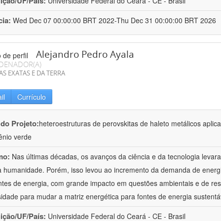
uição/UF/País:
Universidade Federal do Ceará - CE - Brasil
cia:
Wed Dec 07 00:00:00 BRT 2022-Thu Dec 31 00:00:00 BRT 2026
Alejandro Pedro Ayala
DENADOR(A)
AS EXATAS E DA TERRA
il
Currículo
 do Projeto:
heteroestruturas de perovskitas de haleto metálicos aplica
ênio verde
mo:
Nas últimas décadas, os avanços da ciência e da tecnologia leva
a humanidade. Porém, isso levou ao incremento da demanda de energ
ntes de energia, com grande impacto em questões ambientais e de res
idade para mudar a matriz energética para fontes de energia sustentá
uição/UF/País:
Universidade Federal do Ceará - CE - Brasil