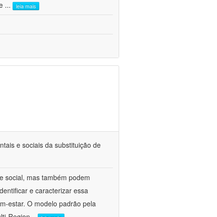
 e
...
leia mais
tais e sociais da substituição de
 e social, mas também podem
entificar e caracterizar essa
bem-estar. O modelo padrão pela
lti-Region
...