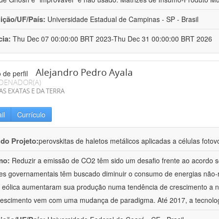
uição/UF/País:
Universidade Estadual de Campinas - SP - Brasil
cia:
Thu Dec 07 00:00:00 BRT 2023-Thu Dec 31 00:00:00 BRT 2026
Alejandro Pedro Ayala
DENADOR(A)
AS EXATAS E DA TERRA
il
Currículo
 do Projeto:
perovskitas de haletos metálicos aplicadas a células fotov
mo:
Reduzir a emissão de CO2 têm sido um desafio frente ao acordo so
es governamentais têm buscado diminuir o consumo de energias não-r
e eólica aumentaram sua produção numa tendência de crescimento a nív
rescimento vem com uma mudança de paradigma. Até 2017, a tecnolo