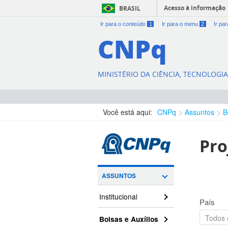
Acesso à informação
BRASIL
Ir para o conteúdo
1
Ir para o menu
2
Ir pa
CNPq
MINISTÉRIO DA CIÊNCIA, TECNOLOGI
Você está aqui:
CNPq
Assuntos
B
Pro
ASSUNTOS
Institucional
País
Bolsas e Auxílios