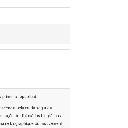
e primeira república)
vescência política da segunda
trução de dicionários biográficos
nnaire biographique du mouvement