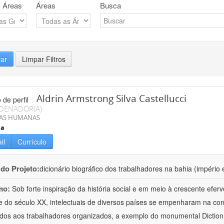
 Áreas
Áreas
Busca
rar
Limpar Filtros
Aldrin Armstrong Silva Castellucci
DENADOR(A)
IAS HUMANAS
ia
il
Currículo
 do Projeto:
dicionário biográfico dos trabalhadores na bahia (império 
mo:
Sob forte inspiração da história social e em meio à crescente efer
 do século XX, intelectuais de diversos países se empenharam na cons
dos aos trabalhadores organizados, a exemplo do monumental Dictio