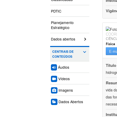
Instit
Vigên
PDTIC
Planejamento
Estratégico
COOR
Dados abertos
CIÊNCI
Física
E-ma
CENTRAIS DE
CONTEÚDOS
Título
Áudios
hidrog
Vídeos
Resu
vida d
Imagens
das fo
Dados Abertos
necess
Instit