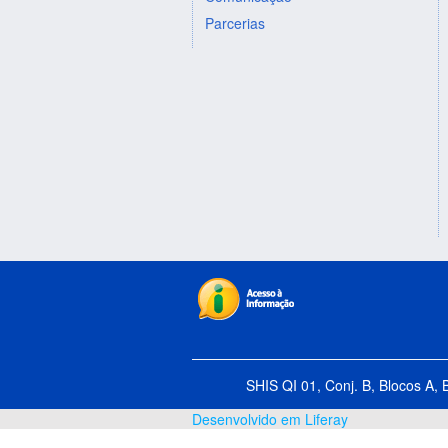
Parcerias
SHIS QI 01, Conj. B, Blocos A, 
Desenvolvido em Liferay