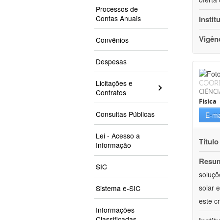
Processos de
Contas Anuais
Instit
Vigên
Convênios
Despesas
COOR
Licitações e
CIÊNCI
Contratos
Física
Consultas Públicas
E-ma
Lei - Acesso a
Título
Informação
Resu
SIC
soluçõ
solar 
Sistema e-SIC
este c
Informações
Classificadas