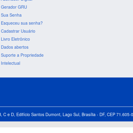
Gerador GRU
Sua Senha
Esqueceu sua senha?
Cadastrar Usuário
Livro Eletrônico
Dados abertos
Suporte a Propriedade
Intelectual
B, C e D, Edifício Santos Dumont, Lago Sul, Brasília - DF, CEP 71.60