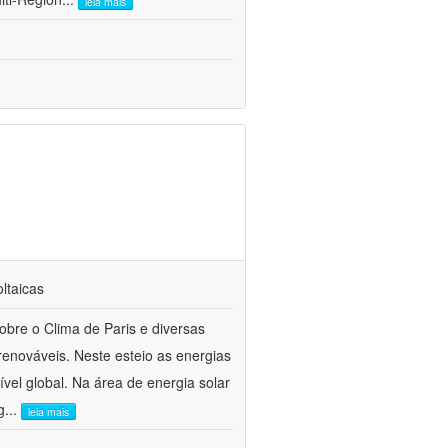
leia mais
oltaicas
bre o Clima de Paris e diversas
enováveis. Neste esteio as energias
el global. Na área de energia solar
g
...
leia mais