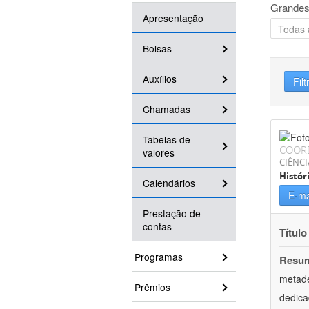
Grandes
Apresentação
Bolsas
Auxílios
Filt
Chamadas
Tabelas de
COOR
valores
CIÊNC
Histór
Calendários
E-ma
Prestação de
contas
Título
Programas
Resu
metade
Prêmios
dedica