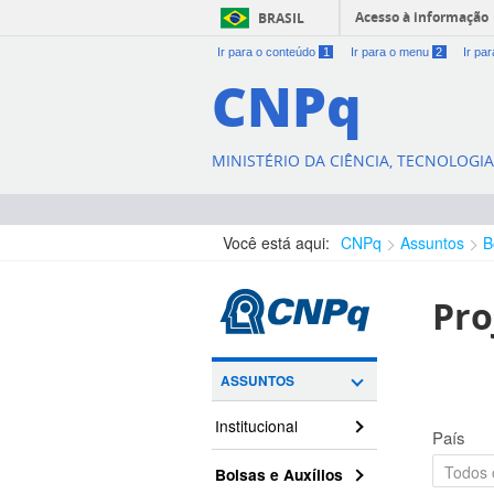
Acesso à informação
BRASIL
Ir para o conteúdo
1
Ir para o menu
2
Ir pa
CNPq
MINISTÉRIO DA CIÊNCIA, TECNOLOGI
Você está aqui:
CNPq
Assuntos
B
Pro
ASSUNTOS
Institucional
País
Bolsas e Auxílios