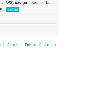
ria (APS), serviços esses que lidam
 n
...
leia mais
o
Anterior
Próximo
Último →