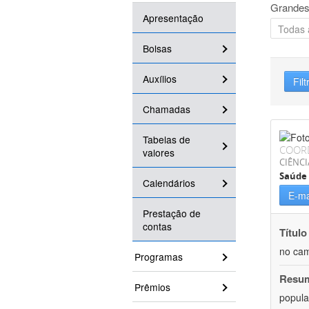
Grandes
Apresentação
Bolsas
Auxílios
Filt
Chamadas
Tabelas de
COOR
valores
CIÊNCI
Saúde 
Calendários
E-ma
Prestação de
contas
Título
no cam
Programas
Resu
Prêmios
popula