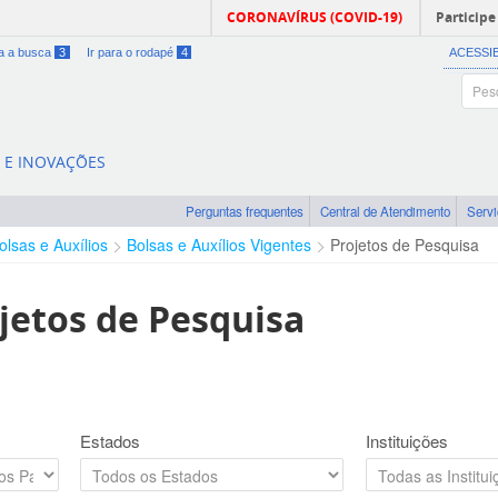
CORONAVÍRUS (COVID-19)
Participe
ra a busca
3
Ir para o rodapé
4
ACESSI
A E INOVAÇÕES
Perguntas frequentes
Central de Atendimento
Serv
olsas e Auxílios
Bolsas e Auxílios Vigentes
Projetos de Pesquisa
jetos de Pesquisa
Estados
Instituições