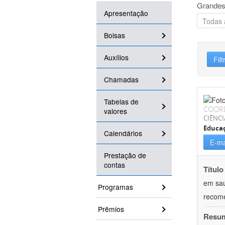
Grandes
Apresentação
Bolsas
Auxílios
Filt
Chamadas
Tabelas de
COOR
valores
CIÊNCI
Educaç
Calendários
E-ma
Prestação de
contas
Título
em saú
Programas
recom
Prêmios
Resu