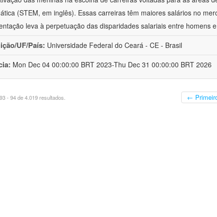
tica (STEM, em inglês). Essas carreiras têm maiores salários no mer
entação leva à perpetuação das disparidades salariais entre homens e
uição/UF/País:
Universidade Federal do Ceará - CE - Brasil
cia:
Mon Dec 04 00:00:00 BRT 2023-Thu Dec 31 00:00:00 BRT 2026
← Primeir
3 - 94 de 4.019 resultados.