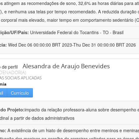
s atingem as recomendações de sono, 32,6% as horas diárias para ati
, e nenhuma usa telas por tempo recomendado. A reduzida duração d
corporal mais elevado, maior tempo em comportamento sedentário (
uição/UF/País:
Universidade Federal do Tocantins - TO - Brasil
cia:
Wed Dec 06 00:00:00 BRT 2023-Thu Dec 31 00:00:00 BRT 2026
Alesandra de Araujo Benevides
DENADOR(A)
AS SOCIAIS APLICADAS
mia
il
Currículo
 do Projeto:
impacto da relação professora-aluna sobre desempenho 
udinal a partir de dados administrativos
mo:
A existência de um hiato de desempenho entre meninos e menina
ivação das meninas na escolha de carreiras voltadas para as áreas de