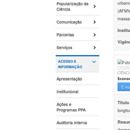
urbano
Popularização da
Ciência
(AFMV)
massa 
Comunicação
Instit
Parcerias
Vigên
Serviços
ACESSO À
INFORMAÇÃO
COOR
CIÊNCI
Apresentação
Econo
E-ma
Institucional
Título
Ações e
Programas PPA
longit
Resu
Auditoria Interna
desmot