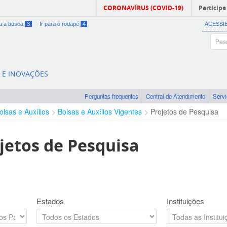
CORONAVÍRUS (COVID-19)
Participe
ra a busca
3
Ir para o rodapé
4
ACESSI
A E INOVAÇÕES
Perguntas frequentes
Central de Atendimento
Serv
olsas e Auxílios
Bolsas e Auxílios Vigentes
Projetos de Pesquisa
jetos de Pesquisa
Estados
Instituições