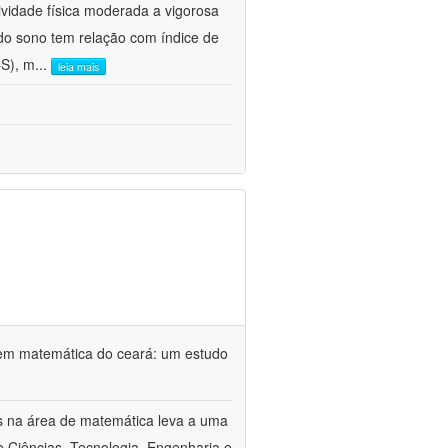
vidade física moderada a vigorosa
o sono tem relação com índice de
CS), m
...
leia mais
em matemática do ceará: um estudo
s na área de matemática leva a uma
 Ciências, Tecnologia, Engenharia e