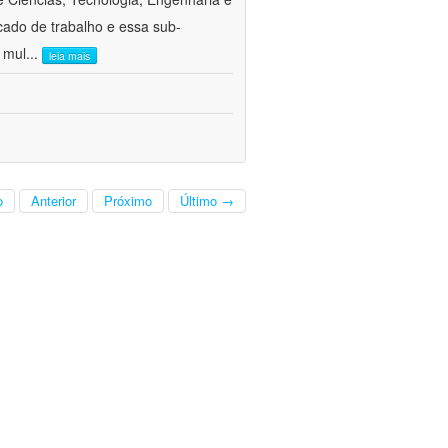
cado de trabalho e essa sub-
 mul
...
leia mais
o
Anterior
Próximo
Último →