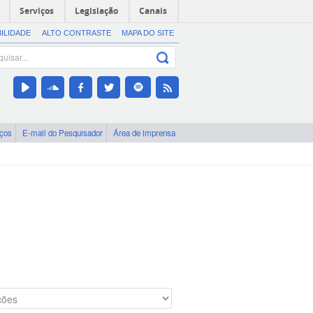
Serviços
Legislação
Canais
BILIDADE
ALTO CONTRASTE
MAPA DO SITE
iços
E-mail do Pesquisador
Área de imprensa