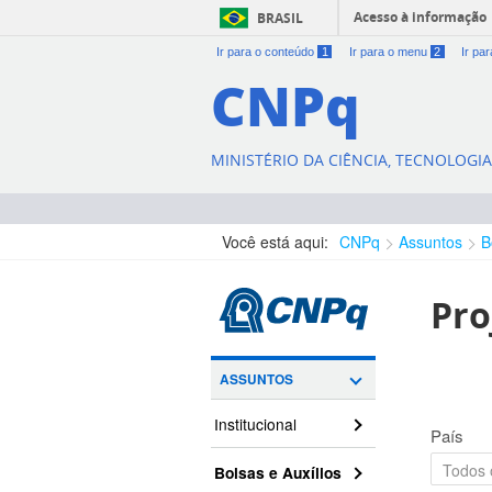
Acesso à informação
BRASIL
Ir para o conteúdo
1
Ir para o menu
2
Ir pa
CNPq
MINISTÉRIO DA CIÊNCIA, TECNOLOGI
Você está aqui:
CNPq
Assuntos
B
Pro
ASSUNTOS
Institucional
País
Bolsas e Auxílios