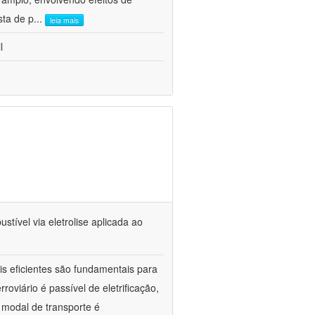
sta de p
...
leia mais
l
tível via eletrolise aplicada ao
is eficientes são fundamentais para
oviário é passível de eletrificação,
 modal de transporte é