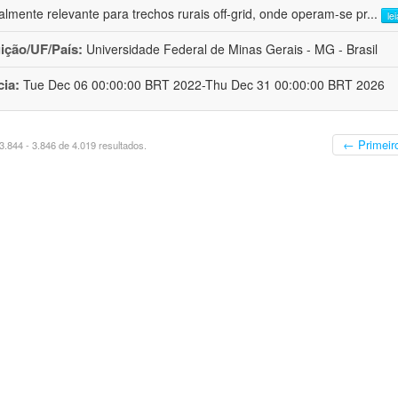
almente relevante para trechos rurais off-grid, onde operam-se pr
...
le
uição/UF/País:
Universidade Federal de Minas Gerais - MG - Brasil
cia:
Tue Dec 06 00:00:00 BRT 2022-Thu Dec 31 00:00:00 BRT 2026
← Primeir
.844 - 3.846 de 4.019 resultados.