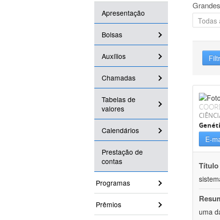
Grandes
Apresentação
Bolsas
Auxílios
Filt
Chamadas
Tabelas de
COOR
valores
CIÊNCI
Genét
Calendários
E-ma
Prestação de
contas
Título
sistem
Programas
Resu
Prêmios
uma da