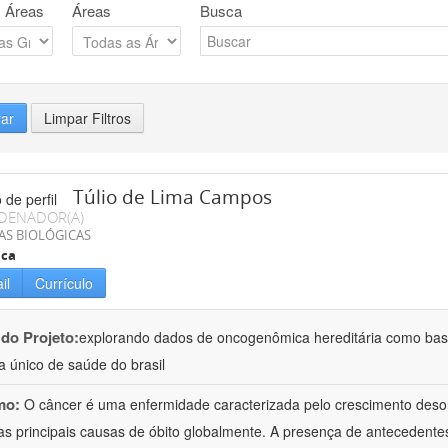
 Áreas
Áreas
Busca
rar
Limpar Filtros
Túlio de Lima Campos
DENADOR(A)
AS BIOLÓGICAS
ica
il
Currículo
 do Projeto:
explorando dados de oncogenômica hereditária como base
a único de saúde do brasil
mo:
O câncer é uma enfermidade caracterizada pelo crescimento deso
s principais causas de óbito globalmente. A presença de antecedente