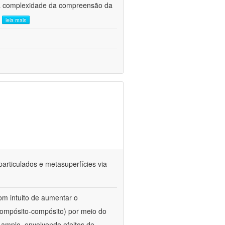
, a complexidade da compreensão da
.
leia mais
particulados e metasuperfícies via
com intuito de aumentar o
compósito-compósito) por meio do
 amplo, envolvendo efeitos de