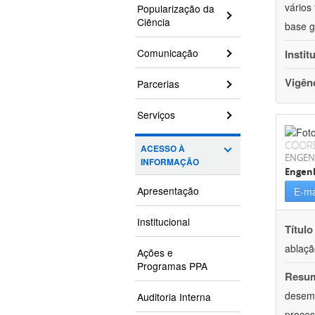
vários
Popularização da
Ciência
base g
Comunicação
Instit
Vigên
Parcerias
Serviços
COOR
ACESSO À
ENGEN
INFORMAÇÃO
Engenh
Apresentação
E-ma
Institucional
Título
ablaçã
Ações e
Programas PPA
Resu
desemp
Auditoria Interna
proces