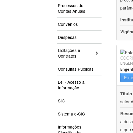
Processos de
parâme
Contas Anuais
Instit
Convênios
Vigên
Despesas
Licitações e
Contratos
COOR
ENGEN
Consultas Públicas
Engenh
E-ma
Lei - Acesso a
Informação
Título
SIC
setor d
Resu
Sistema e-SIC
a desc
Informações
o que 
Classificadas