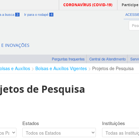
CORONAVÍRUS (COVID-19)
Participe
ra a busca
3
Ir para o rodapé
4
ACESSI
A E INOVAÇÕES
Perguntas frequentes
Central de Atendimento
Serv
olsas e Auxílios
Bolsas e Auxílios Vigentes
Projetos de Pesquisa
jetos de Pesquisa
Estados
Instituições