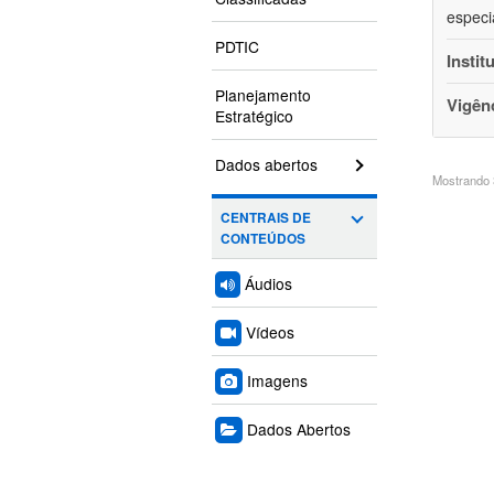
especi
PDTIC
Instit
Planejamento
Vigên
Estratégico
Dados abertos
Mostrando 3
CENTRAIS DE
CONTEÚDOS
Áudios
Vídeos
Imagens
Dados Abertos