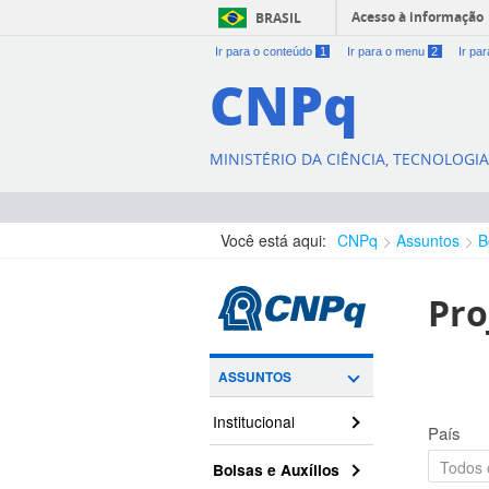
Acesso à informação
BRASIL
Ir para o conteúdo
1
Ir para o menu
2
Ir pa
CNPq
MINISTÉRIO DA CIÊNCIA, TECNOLOGI
Você está aqui:
CNPq
Assuntos
B
Pro
ASSUNTOS
Institucional
País
Bolsas e Auxílios