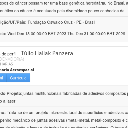
 tipos de câncer possam ter uma base genética hereditária. No Brasil
enética do câncer é acentuada pela diversidade pouco conhecida da
..
uição/UF/País:
Fundação Oswaldo Cruz - PE - Brasil
cia:
Wed Dec 13 00:00:00 BRT 2023-Thu Dec 31 00:00:00 BRT 2026
Túlio Hallak Panzera
DENADOR(A)
HARIAS
aria Aeroespacial
il
Currículo
 do Projeto:
juntas multifuncionais fabricadas de adesivos compósitos 
o a laser
mo:
Trata-se de um projeto microestrutural de superfícies e adesivos 
enho mecânico de juntas adesivas (metal-metal, metal-compósito e 
so de ablação a laser e da inclusão de partículas cerâmicas. O tema é