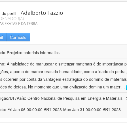
Adalberto Fazzio
DENADOR(A)
AS EXATAS E DA TERRA
il
Currículo
 do Projeto:
materials informatics
mo:
A habilidade de manusear e sintetizar materiais é de importância 
zações, a ponto de marcar eras da humanidade, como a idade da pedra, 
es ocorrem por conta da vantagem estratégica do domínio de materiais,
ções de defesa. No momento que uma civilização domina um materi
...
uição/UF/País:
Centro Nacional de Pesquisa em Energia e Materiais - S
cia:
Fri Jan 06 00:00:00 BRT 2023-Mon Jan 31 00:00:00 BRT 2028