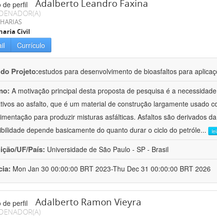
Adalberto Leandro Faxina
DENADOR(A)
HARIAS
aria Civil
il
Currículo
 do Projeto:
estudos para desenvolvimento de bioasfaltos para aplic
mo:
A motivação principal desta proposta de pesquisa é a necessidade
ativos ao asfalto, que é um material de construção largamente usado 
imentação para produzir misturas asfálticas. Asfaltos são derivados da
ibilidade depende basicamente do quanto durar o ciclo do petróle
...
le
uição/UF/País:
Universidade de São Paulo - SP - Brasil
cia:
Mon Jan 30 00:00:00 BRT 2023-Thu Dec 31 00:00:00 BRT 2026
Adalberto Ramon Vieyra
DENADOR(A)