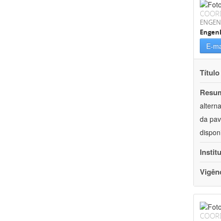
COOR
ENGEN
Engenh
E-ma
Título
Resu
altern
da pav
dispon
Instit
Vigên
COOR