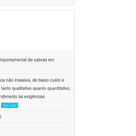
o comportamental de cabras em
ca não invasiva, de baixo custo e
tanto qualitativo quanto quantitativo,
ndimento às exigências
.
leia mais
l