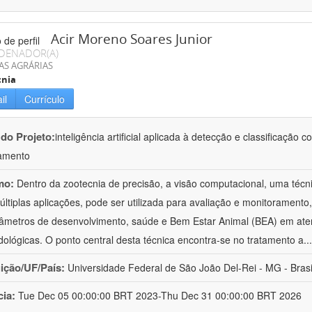
Acir Moreno Soares Junior
DENADOR(A)
AS AGRÁRIAS
cnia
il
Currículo
 do Projeto:
inteligência artificial aplicada à detecção e classificaçã
amento
mo:
Dentro da zootecnia de precisão, a visão computacional, uma técni
ltiplas aplicações, pode ser utilizada para avaliação e monitoramento, 
âmetros de desenvolvimento, saúde e Bem Estar Animal (BEA) em ate
ológicas. O ponto central desta técnica encontra-se no tratamento a
..
uição/UF/País:
Universidade Federal de São João Del-Rei - MG - Brasi
cia:
Tue Dec 05 00:00:00 BRT 2023-Thu Dec 31 00:00:00 BRT 2026