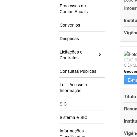
Processos de
limoei
Contas Anuais
Instit
Convênios
Vigên
Despesas
Licitações e
Contratos
COOR
CIÊNCI
Consultas Públicas
Geociê
E-ma
Lei - Acesso a
Informação
Título
SIC
Resu
Sistema e-SIC
Instit
Informações
Vigên
Classificadas