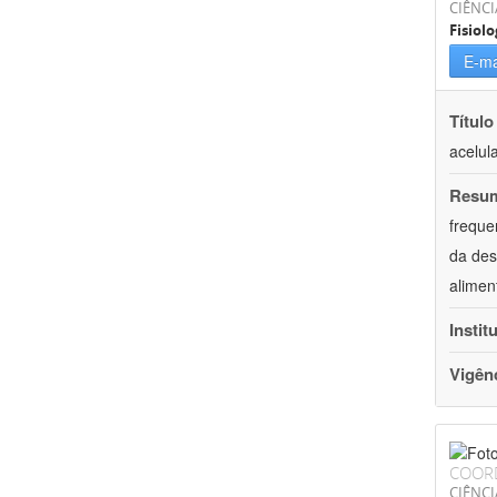
CIÊNCI
Fisiolo
E-ma
Título
acelul
Resu
freque
da des
alimen
Instit
Vigên
COOR
CIÊNCI