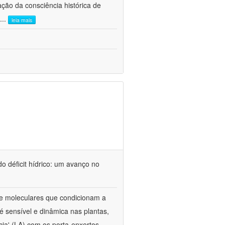
ão da consciência histórica de
...
leia mais
o déficit hídrico: um avanço no
s e moleculares que condicionam a
é sensível e dinâmica nas plantas,
cia' (LA) com os porta-enxertos