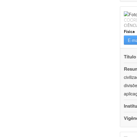
COOR
CIÊNCI
Física
E-ma
Título
Resu
civili
divisõ
aplica
Instit
Vigên