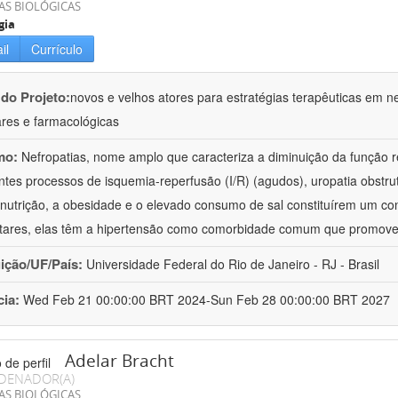
AS BIOLÓGICAS
gia
il
Currículo
 do Projeto:
novos e velhos atores para estratégias terapêuticas em nef
ares e farmacológicas
mo:
Nefropatias, nome amplo que caracteriza a diminuição da função r
ntes processos de isquemia-reperfusão (I/R) (agudos), uropatia obstrut
nutrição, a obesidade e o elevado consumo de sal constituírem um con
tares, elas têm a hipertensão como comorbidade comum que promov
uição/UF/País:
Universidade Federal do Rio de Janeiro - RJ - Brasil
cia:
Wed Feb 21 00:00:00 BRT 2024-Sun Feb 28 00:00:00 BRT 2027
Adelar Bracht
DENADOR(A)
AS BIOLÓGICAS