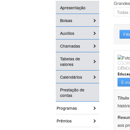
Grandes
Apresentação
Bolsas
Auxílios
Filt
Chamadas
Tabelas de
COOR
valores
CIÊNC
Educa
Calendários
E-ma
Prestação de
contas
Título
históri
Programas
Resu
Prêmios
aos pr