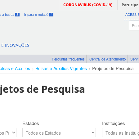
CORONAVÍRUS (COVID-19)
Participe
ra a busca
3
Ir para o rodapé
4
ACESSI
A E INOVAÇÕES
Perguntas frequentes
Central de Atendimento
Serv
olsas e Auxílios
Bolsas e Auxílios Vigentes
Projetos de Pesquisa
jetos de Pesquisa
Estados
Instituições