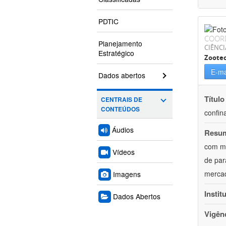
PDTIC
COOR
Planejamento
CIÊNCI
Estratégico
Zoote
E-ma
Dados abertos
Título
CENTRAIS DE
CONTEÚDOS
confin
Áudios
Resu
com mú
Vídeos
de par
mercad
Imagens
Instit
Dados Abertos
Vigên