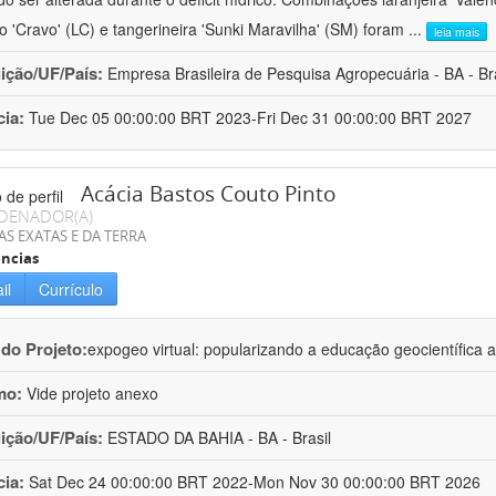
ro 'Cravo' (LC) e tangerineira 'Sunki Maravilha' (SM) foram
...
leia mais
uição/UF/País:
Empresa Brasileira de Pesquisa Agropecuária - BA - Bra
cia:
Tue Dec 05 00:00:00 BRT 2023-Fri Dec 31 00:00:00 BRT 2027
Acácia Bastos Couto Pinto
DENADOR(A)
AS EXATAS E DA TERRA
ncias
il
Currículo
 do Projeto:
expogeo virtual: popularizando a educação geocientífica a
mo:
Vide projeto anexo
uição/UF/País:
ESTADO DA BAHIA - BA - Brasil
cia:
Sat Dec 24 00:00:00 BRT 2022-Mon Nov 30 00:00:00 BRT 2026