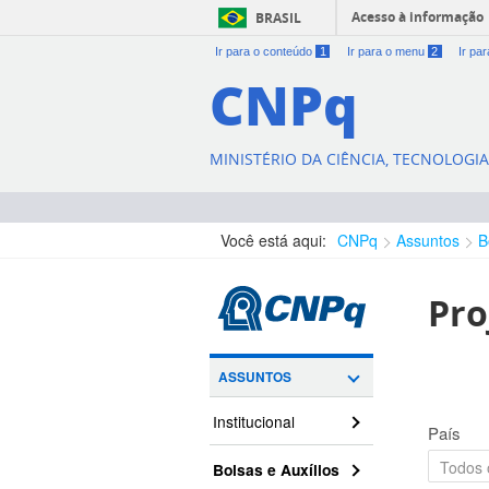
Acesso à informação
BRASIL
Ir para o conteúdo
1
Ir para o menu
2
Ir pa
CNPq
MINISTÉRIO DA CIÊNCIA, TECNOLOGI
Você está aqui:
CNPq
Assuntos
B
Pro
ASSUNTOS
Institucional
País
Bolsas e Auxílios