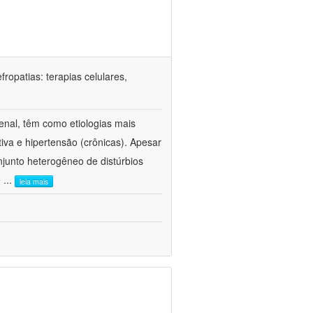
ropatias: terapias celulares,
enal, têm como etiologias mais
iva e hipertensão (crônicas). Apesar
junto heterogêneo de distúrbios
e
...
leia mais