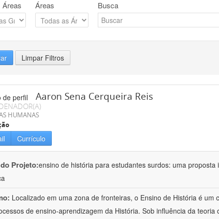
 Áreas
Áreas
Busca
rar
Limpar Filtros
Aaron Sena Cerqueira Reis
DENADOR(A)
IAS HUMANAS
ção
il
Currículo
 do Projeto:
ensino de história para estudantes surdos: uma proposta i
ca
mo:
Localizado em uma zona de fronteiras, o Ensino de História é um
ocessos de ensino-aprendizagem da História. Sob influência da teoria d