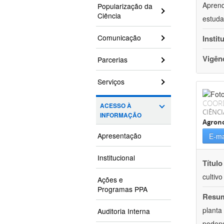
Aprend
Popularização da
Ciência
estuda
Comunicação
Instit
Vigên
Parcerias
Serviços
COOR
ACESSO À
CIÊNCI
INFORMAÇÃO
Agron
Apresentação
E-ma
Institucional
Título
cultiv
Ações e
Programas PPA
Resu
planta
Auditoria Interna
podend