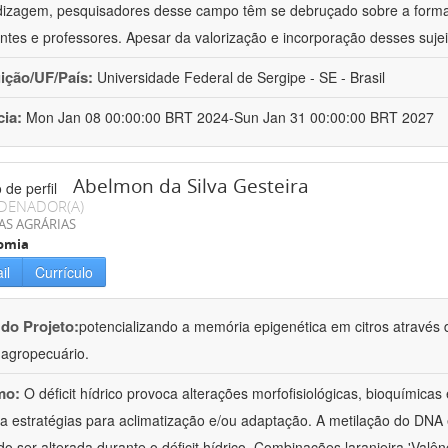
izagem, pesquisadores desse campo têm se debruçado sobre a formaç
ntes e professores. Apesar da valorização e incorporação desses sujei
uição/UF/País:
Universidade Federal de Sergipe - SE - Brasil
cia:
Mon Jan 08 00:00:00 BRT 2024-Sun Jan 31 00:00:00 BRT 2027
Abelmon da Silva Gesteira
DENADOR(A)
AS AGRÁRIAS
omia
il
Currículo
 do Projeto:
potencializando a memória epigenética em citros através d
o agropecuário.
mo:
O déficit hídrico provoca alterações morfofisiológicas, bioquímica
 a estratégias para aclimatização e/ou adaptação. A metilação do DNA 
o ser alterada durante o déficit hídrico. Combinações laranjeira 'Valên