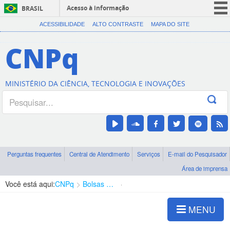
Acesso à informação
BRASIL
CORONAVÍRUS (COVID-19)
ACESSIBILIDADE
ALTO CONTRASTE
MAPA DO SITE
Participe
CNPq
Serviços
Legislação
MINISTÉRIO DA CIÊNCIA, TECNOLOGIA E INOVAÇÕES
Canais
Perguntas frequentes
Central de Atendimento
Serviços
E-mail do Pesquisador
Área de imprensa
Você está aqui:
CNPq
Bolsas e Auxílios Vigentes
Projetos de Pesquisa
MENU