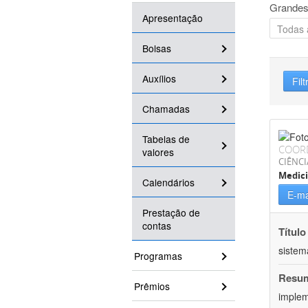
Grandes
Apresentação
Bolsas
Auxílios
Filt
Chamadas
Tabelas de
COOR
valores
CIÊNCI
Medic
Calendários
E-ma
Prestação de
contas
Título
sistem
Programas
Resu
Prêmios
implem