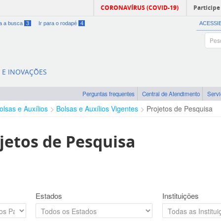
CORONAVÍRUS (COVID-19)
Participe
ra a busca
3
Ir para o rodapé
4
ACESSI
A E INOVAÇÕES
Perguntas frequentes
Central de Atendimento
Serv
olsas e Auxílios
Bolsas e Auxílios Vigentes
Projetos de Pesquisa
jetos de Pesquisa
Estados
Instituições