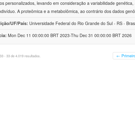
os personalizados, levando em consideração a variabilidade genética, a
ndivíduo. A proteômica e a metabolômica, ao contrário dos dados ge
uição/UF/País:
Universidade Federal do Rio Grande do Sul - RS - Brasi
cia:
Mon Dec 11 00:00:00 BRT 2023-Thu Dec 31 00:00:00 BRT 2026
← Primeir
3 - 33 de 4.019 resultados.