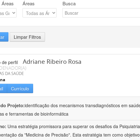
 Áreas
Áreas
Busca
rar
Limpar Filtros
Adriane Ribeiro Rosa
DENADOR(A)
AS DA SAÚDE
ina
il
Currículo
 do Projeto:
identificação dos mecanismos transdiagnósticos em saúd
as e ferramentas de bioinformática
mo:
Uma estratégia promissora para superar os desafios da Psiquiatria 
entação da "Medicina de Precisão". Esta estratégia tem como objetiv