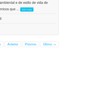
mbiental e de estilo de vida de
nômicos que
...
leia mais
l
o
Anterior
Próximo
Último →