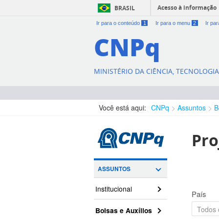
Acesso à informação
BRASIL
Ir para o conteúdo
1
Ir para o menu
2
Ir pa
CNPq
MINISTÉRIO DA CIÊNCIA, TECNOLOGI
Você está aqui:
CNPq
Assuntos
B
Pro
ASSUNTOS
Institucional
País
Bolsas e Auxílios