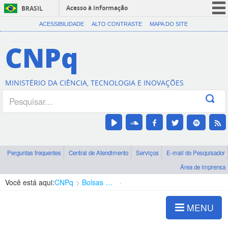
Acesso à informação
BRASIL
CORONAVÍRUS (COVID-19)
ACESSIBILIDADE
ALTO CONTRASTE
MAPA DO SITE
Participe
CNPq
Serviços
Legislação
MINISTÉRIO DA CIÊNCIA, TECNOLOGIA E INOVAÇÕES
Canais
Perguntas frequentes
Central de Atendimento
Serviços
E-mail do Pesquisador
Área de imprensa
Você está aqui:
CNPq
Bolsas e Auxílios Vigentes
Projetos de Pesquisa
MENU