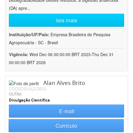
biodegradabilidade destes resíduos, a digestão anaeróbia
(DA) apre
...
leia mais
Instituição/UF/País:
Empresa Brasileira de Pesquisa
Agropecuária - SC - Brasil
Vigência:
Wed Dec 06 00:00:00 BRT 2023-Thu Dec 31
00:00:00 BRT 2026
Alan Alves Brito
COORDENADOR(A)
OUTRA
Divulgação Científica
E-mail
Currículo