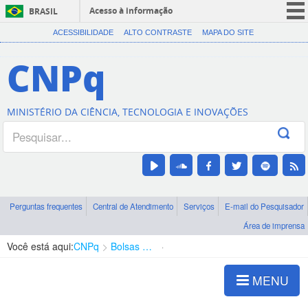
Acesso à informação
BRASIL
CORONAVÍRUS (COVID-19)
ACESSIBILIDADE
ALTO CONTRASTE
MAPA DO SITE
Participe
CNPq
Serviços
Legislação
MINISTÉRIO DA CIÊNCIA, TECNOLOGIA E INOVAÇÕES
Canais
Perguntas frequentes
Central de Atendimento
Serviços
E-mail do Pesquisador
Área de imprensa
Você está aqui:
CNPq
Bolsas e Auxílios Vigentes
Projetos de Pesquisa
MENU