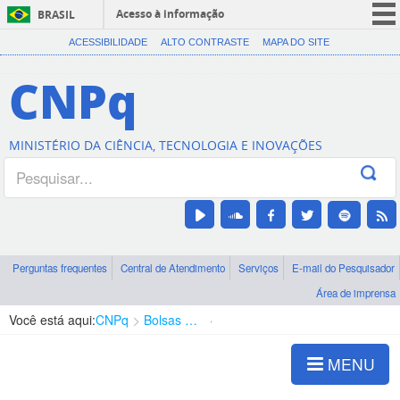
Acesso à informação
BRASIL
CORONAVÍRUS (COVID-19)
ACESSIBILIDADE
ALTO CONTRASTE
MAPA DO SITE
Participe
CNPq
Serviços
Legislação
MINISTÉRIO DA CIÊNCIA, TECNOLOGIA E INOVAÇÕES
Canais
Perguntas frequentes
Central de Atendimento
Serviços
E-mail do Pesquisador
Área de imprensa
Você está aqui:
CNPq
Bolsas e Auxílios Vigentes
Projetos de Pesquisa
MENU