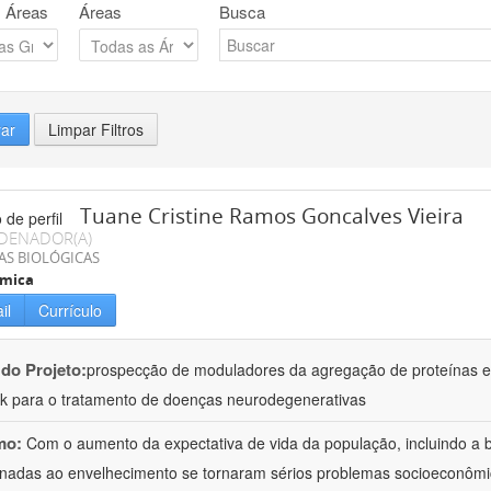
 Áreas
Áreas
Busca
rar
Limpar Filtros
Tuane Cristine Ramos Goncalves Vieira
DENADOR(A)
AS BIOLÓGICAS
ímica
il
Currículo
 do Projeto:
prospecção de moduladores da agregação de proteínas em
k para o tratamento de doenças neurodegenerativas
mo:
Com o aumento da expectativa de vida da população, incluindo a b
onadas ao envelhecimento se tornaram sérios problemas socioeconômi