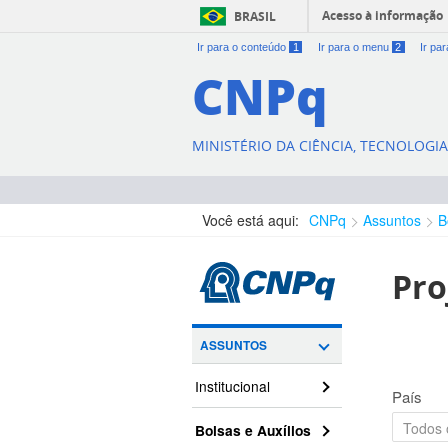
Acesso à informação
BRASIL
Ir para o conteúdo
1
Ir para o menu
2
Ir pa
CNPq
MINISTÉRIO DA CIÊNCIA, TECNOLOGI
Você está aqui:
CNPq
Assuntos
B
Pro
ASSUNTOS
Institucional
País
Bolsas e Auxílios