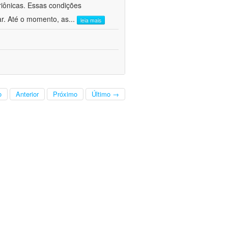
iônicas. Essas condições
r. Até o momento, as
...
leia mais
o
Anterior
Próximo
Último →