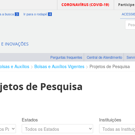
CORONAVÍRUS (COVID-19)
Participe
ra a busca
3
Ir para o rodapé
4
ACESSI
A E INOVAÇÕES
Perguntas frequentes
Central de Atendimento
Serv
olsas e Auxílios
Bolsas e Auxílios Vigentes
Projetos de Pesquisa
jetos de Pesquisa
Estados
Instituições