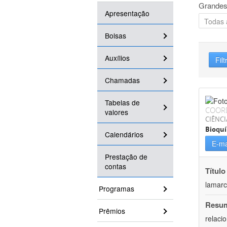
Grandes
Apresentação
Bolsas
Auxílios
Filt
Chamadas
Tabelas de
COOR
valores
CIÊNCI
Bioqu
Calendários
E-ma
Prestação de
contas
Título
lamarc
Programas
Resu
Prêmios
relaci