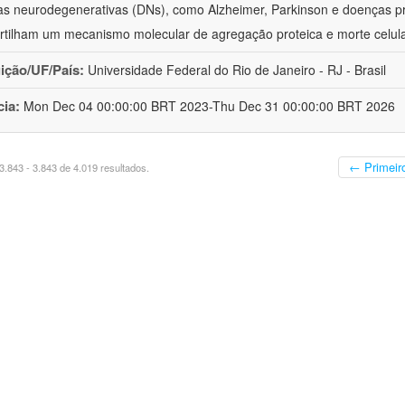
s neurodegenerativas (DNs), como Alzheimer, Parkinson e doenças pr
tilham um mecanismo molecular de agregação proteica e morte celula
uição/UF/País:
Universidade Federal do Rio de Janeiro - RJ - Brasil
cia:
Mon Dec 04 00:00:00 BRT 2023-Thu Dec 31 00:00:00 BRT 2026
← Primeir
.843 - 3.843 de 4.019 resultados.