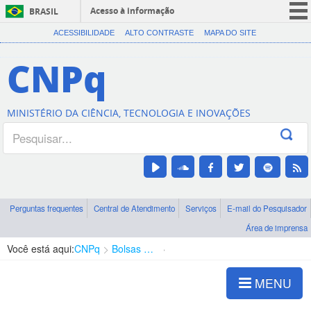
Acesso à informação
BRASIL
CORONAVÍRUS (COVID-19)
ACESSIBILIDADE
ALTO CONTRASTE
MAPA DO SITE
Participe
CNPq
Serviços
Legislação
MINISTÉRIO DA CIÊNCIA, TECNOLOGIA E INOVAÇÕES
Canais
Perguntas frequentes
Central de Atendimento
Serviços
E-mail do Pesquisador
Área de imprensa
Você está aqui:
CNPq
Bolsas e Auxílios Vigentes
Projetos de Pesquisa
MENU