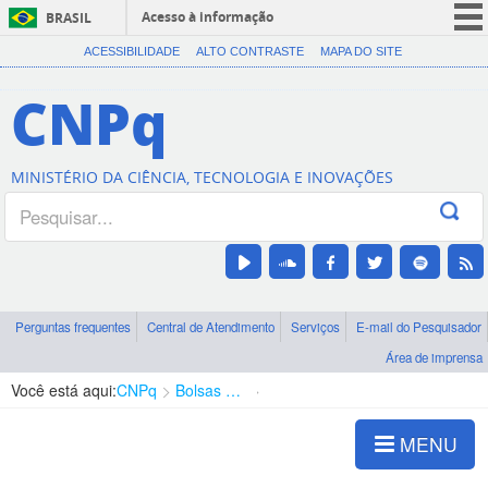
Acesso à informação
BRASIL
CORONAVÍRUS (COVID-19)
ACESSIBILIDADE
ALTO CONTRASTE
MAPA DO SITE
Participe
CNPq
Serviços
Legislação
MINISTÉRIO DA CIÊNCIA, TECNOLOGIA E INOVAÇÕES
Canais
Perguntas frequentes
Central de Atendimento
Serviços
E-mail do Pesquisador
Área de imprensa
Você está aqui:
CNPq
Bolsas e Auxílios Vigentes
Projetos de Pesquisa
MENU