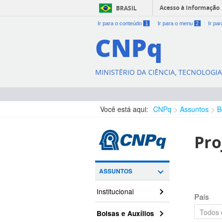
Acesso à informação
BRASIL
Ir para o conteúdo
1
Ir para o menu
2
Ir pa
CNPq
MINISTÉRIO DA CIÊNCIA, TECNOLOGI
Você está aqui:
CNPq
Assuntos
B
Pro
ASSUNTOS
Institucional
País
Bolsas e Auxílios