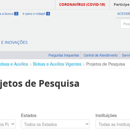
CORONAVÍRUS (COVID-19)
Participe
ra a busca
3
Ir para o rodapé
4
ACESSI
A E INOVAÇÕES
Perguntas frequentes
Central de Atendimento
Serv
olsas e Auxílios
Bolsas e Auxílios Vigentes
Projetos de Pesquisa
jetos de Pesquisa
Estados
Instituições