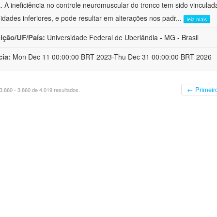
a. A ineficiência no controle neuromuscular do tronco tem sido vinculad
idades inferiores, e pode resultar em alterações nos padr
...
leia mais
uição/UF/País:
Universidade Federal de Uberlândia - MG - Brasil
cia:
Mon Dec 11 00:00:00 BRT 2023-Thu Dec 31 00:00:00 BRT 2026
← Primeir
.860 - 3.860 de 4.019 resultados.