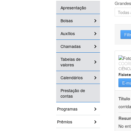
Grandes
Apresentação
Bolsas
Auxílios
Filt
Chamadas
Tabelas de
COOR
valores
CIÊNCI
Fisiot
Calendários
E-ma
Prestação de
contas
Título
corrid
Programas
Resu
Prêmios
No ent