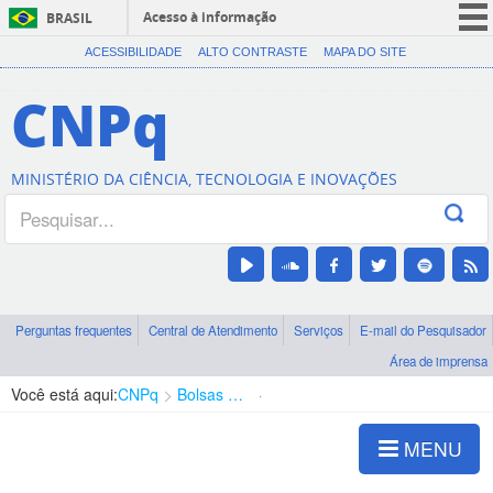
Acesso à informação
BRASIL
CORONAVÍRUS (COVID-19)
ACESSIBILIDADE
ALTO CONTRASTE
MAPA DO SITE
Participe
CNPq
Serviços
Legislação
MINISTÉRIO DA CIÊNCIA, TECNOLOGIA E INOVAÇÕES
Canais
Perguntas frequentes
Central de Atendimento
Serviços
E-mail do Pesquisador
Área de imprensa
Você está aqui:
CNPq
Bolsas e Auxílios Vigentes
Projetos de Pesquisa
MENU