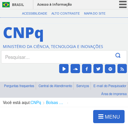
Acesso à informação
BRASIL
CORONAVÍRUS (COVID-19)
ACESSIBILIDADE
ALTO CONTRASTE
MAPA DO SITE
Participe
CNPq
Serviços
Legislação
MINISTÉRIO DA CIÊNCIA, TECNOLOGIA E INOVAÇÕES
Canais
Perguntas frequentes
Central de Atendimento
Serviços
E-mail do Pesquisador
Área de imprensa
Você está aqui:
CNPq
Bolsas e Auxílios Vigentes
Projetos de Pesquisa
MENU