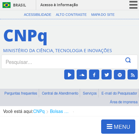
Acesso à informação
BRASIL
CORONAVÍRUS (COVID-19)
ACESSIBILIDADE
ALTO CONTRASTE
MAPA DO SITE
Participe
CNPq
Serviços
Legislação
MINISTÉRIO DA CIÊNCIA, TECNOLOGIA E INOVAÇÕES
Canais
Perguntas frequentes
Central de Atendimento
Serviços
E-mail do Pesquisador
Área de imprensa
Você está aqui:
CNPq
Bolsas e Auxílios Vigentes
Projetos de Pesquisa
MENU