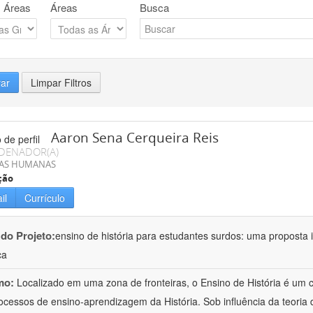
 Áreas
Áreas
Busca
rar
Limpar Filtros
Aaron Sena Cerqueira Reis
DENADOR(A)
IAS HUMANAS
ção
il
Currículo
 do Projeto:
ensino de história para estudantes surdos: uma proposta i
ca
mo:
Localizado em uma zona de fronteiras, o Ensino de História é um
ocessos de ensino-aprendizagem da História. Sob influência da teoria d