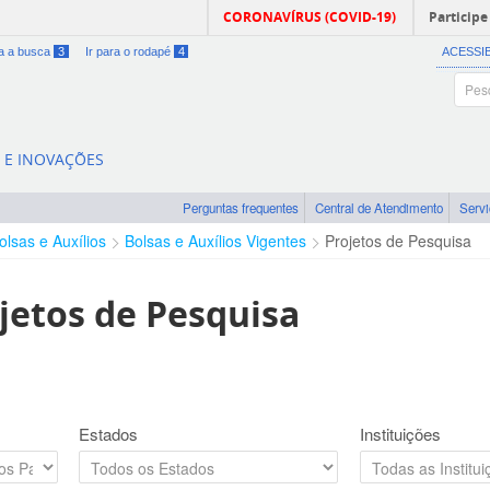
CORONAVÍRUS (COVID-19)
Participe
ra a busca
3
Ir para o rodapé
4
ACESSI
A E INOVAÇÕES
Perguntas frequentes
Central de Atendimento
Serv
olsas e Auxílios
Bolsas e Auxílios Vigentes
Projetos de Pesquisa
jetos de Pesquisa
Estados
Instituições