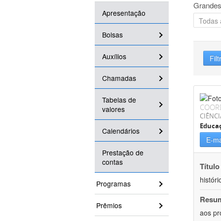
Grandes
Apresentação
Bolsas
Auxílios
Filt
Chamadas
Tabelas de
COOR
valores
CIÊNC
Educa
Calendários
E-ma
Prestação de
contas
Título
históri
Programas
Resu
Prêmios
aos pr