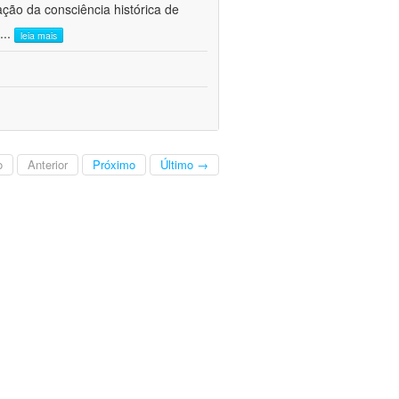
ão da consciência histórica de
...
leia mais
o
Anterior
Próximo
Último →