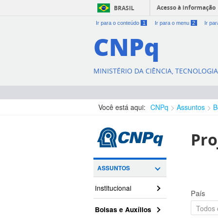
Acesso à informação
BRASIL
Ir para o conteúdo
1
Ir para o menu
2
Ir pa
CNPq
MINISTÉRIO DA CIÊNCIA, TECNOLOGI
Você está aqui:
CNPq
Assuntos
B
Pro
ASSUNTOS
Institucional
País
Bolsas e Auxílios