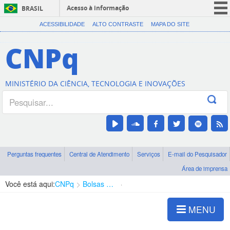
Acesso à informação
BRASIL
CORONAVÍRUS (COVID-19)
ACESSIBILIDADE
ALTO CONTRASTE
MAPA DO SITE
Participe
CNPq
Serviços
Legislação
MINISTÉRIO DA CIÊNCIA, TECNOLOGIA E INOVAÇÕES
Canais
Perguntas frequentes
Central de Atendimento
Serviços
E-mail do Pesquisador
Área de imprensa
Você está aqui:
CNPq
Bolsas e Auxílios Vigentes
Projetos de Pesquisa
MENU