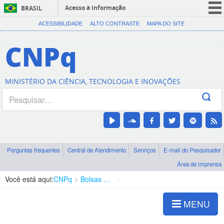
Acesso à informação
BRASIL
CORONAVÍRUS (COVID-19)
ACESSIBILIDADE
ALTO CONTRASTE
MAPA DO SITE
Participe
CNPq
Serviços
Legislação
MINISTÉRIO DA CIÊNCIA, TECNOLOGIA E INOVAÇÕES
Canais
Perguntas frequentes
Central de Atendimento
Serviços
E-mail do Pesquisador
Área de imprensa
Você está aqui:
CNPq
Bolsas e Auxílios Vigentes
Projetos de Pesquisa
MENU