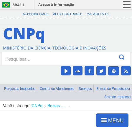
Acesso à informação
BRASIL
CORONAVÍRUS (COVID-19)
ACESSIBILIDADE
ALTO CONTRASTE
MAPA DO SITE
Participe
CNPq
Serviços
Legislação
MINISTÉRIO DA CIÊNCIA, TECNOLOGIA E INOVAÇÕES
Canais
Perguntas frequentes
Central de Atendimento
Serviços
E-mail do Pesquisador
Área de imprensa
Você está aqui:
CNPq
Bolsas e Auxílios Vigentes
Projetos de Pesquisa
MENU