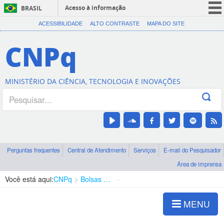
Acesso à informação
BRASIL
CORONAVÍRUS (COVID-19)
ACESSIBILIDADE
ALTO CONTRASTE
MAPA DO SITE
Participe
CNPq
Serviços
Legislação
MINISTÉRIO DA CIÊNCIA, TECNOLOGIA E INOVAÇÕES
Canais
Perguntas frequentes
Central de Atendimento
Serviços
E-mail do Pesquisador
Área de imprensa
Você está aqui:
CNPq
Bolsas e Auxílios Vigentes
Projetos de Pesquisa
MENU