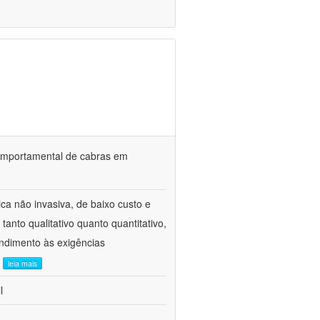
o comportamental de cabras em
ca não invasiva, de baixo custo e
tanto qualitativo quanto quantitativo,
ndimento às exigências
.
leia mais
l