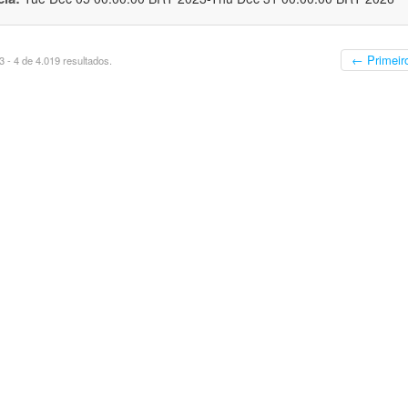
← Primeir
 - 4 de 4.019 resultados.