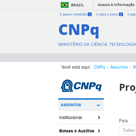
Acesso à informação
BRASIL
Ir para o conteúdo
1
Ir para o menu
2
Ir pa
CNPq
MINISTÉRIO DA CIÊNCIA, TECNOLOGI
Você está aqui:
CNPq
Assuntos
B
Pro
ASSUNTOS
Institucional
País
Bolsas e Auxílios