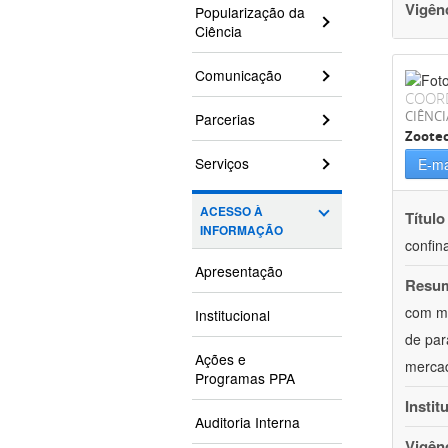
Vigên
Popularização da
Ciência
Comunicação
COOR
CIÊNCI
Parcerias
Zoote
Serviços
E-ma
ACESSO À
Título
INFORMAÇÃO
confin
Apresentação
Resu
com mú
Institucional
de par
Ações e
mercad
Programas PPA
Instit
Auditoria Interna
Vigên