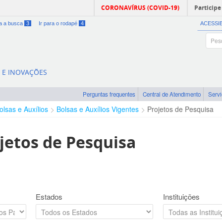
CORONAVÍRUS (COVID-19)
Participe
ra a busca
3
Ir para o rodapé
4
ACESSI
A E INOVAÇÕES
Perguntas frequentes
Central de Atendimento
Serv
olsas e Auxílios
Bolsas e Auxílios Vigentes
Projetos de Pesquisa
jetos de Pesquisa
Estados
Instituições