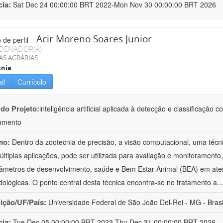
cia:
Sat Dec 24 00:00:00 BRT 2022-Mon Nov 30 00:00:00 BRT 2026
Acir Moreno Soares Junior
DENADOR(A)
AS AGRÁRIAS
cnia
il
Currículo
 do Projeto:
inteligência artificial aplicada à detecção e classificaçã
amento
mo:
Dentro da zootecnia de precisão, a visão computacional, uma técni
ltiplas aplicações, pode ser utilizada para avaliação e monitoramento, 
âmetros de desenvolvimento, saúde e Bem Estar Animal (BEA) em ate
ológicas. O ponto central desta técnica encontra-se no tratamento a
..
uição/UF/País:
Universidade Federal de São João Del-Rei - MG - Brasi
cia:
Tue Dec 05 00:00:00 BRT 2023-Thu Dec 31 00:00:00 BRT 2026