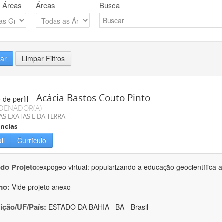
 Áreas
Áreas
Busca
rar
Limpar Filtros
Acácia Bastos Couto Pinto
DENADOR(A)
AS EXATAS E DA TERRA
ncias
il
Currículo
 do Projeto:
expogeo virtual: popularizando a educação geocientífica a
mo:
Vide projeto anexo
uição/UF/País:
ESTADO DA BAHIA - BA - Brasil