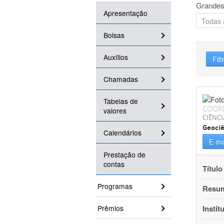
Grandes
Apresentação
Bolsas
Auxílios
Filt
Chamadas
Tabelas de
COOR
valores
CIÊNCI
Geociê
Calendários
E-ma
Prestação de
contas
Título
Programas
Resu
Prêmios
Instit