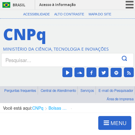
Acesso à informação
BRASIL
CORONAVÍRUS (COVID-19)
ACESSIBILIDADE
ALTO CONTRASTE
MAPA DO SITE
Participe
CNPq
Serviços
Legislação
MINISTÉRIO DA CIÊNCIA, TECNOLOGIA E INOVAÇÕES
Canais
Perguntas frequentes
Central de Atendimento
Serviços
E-mail do Pesquisador
Área de imprensa
Você está aqui:
CNPq
Bolsas e Auxílios Vigentes
Projetos de Pesquisa
MENU