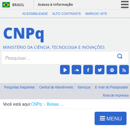
Acesso à informação
BRASIL
CORONAVÍRUS (COVID-19)
ACESSIBILIDADE
ALTO CONTRASTE
MAPA DO SITE
Participe
CNPq
Serviços
Legislação
MINISTÉRIO DA CIÊNCIA, TECNOLOGIA E INOVAÇÕES
Canais
Perguntas frequentes
Central de Atendimento
Serviços
E-mail do Pesquisador
Área de imprensa
Você está aqui:
CNPq
Bolsas e Auxílios Vigentes
Projetos de Pesquisa
MENU