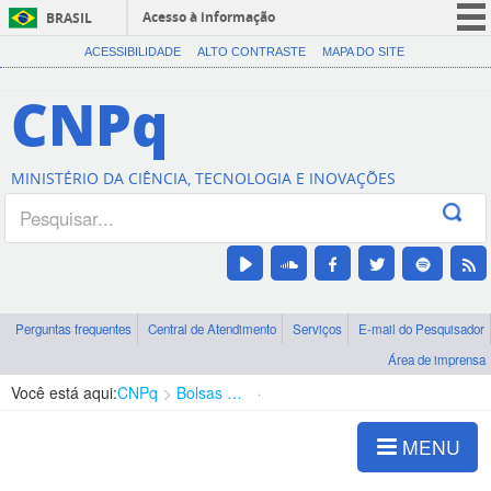
Acesso à informação
BRASIL
CORONAVÍRUS (COVID-19)
ACESSIBILIDADE
ALTO CONTRASTE
MAPA DO SITE
Participe
CNPq
Serviços
Legislação
MINISTÉRIO DA CIÊNCIA, TECNOLOGIA E INOVAÇÕES
Canais
Perguntas frequentes
Central de Atendimento
Serviços
E-mail do Pesquisador
Área de imprensa
Você está aqui:
CNPq
Bolsas e Auxílios Vigentes
Projetos de Pesquisa
MENU