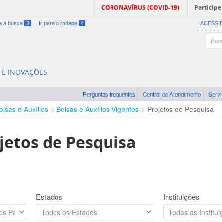
CORONAVÍRUS (COVID-19)
Participe
ra a busca
3
Ir para o rodapé
4
ACESSI
A E INOVAÇÕES
Perguntas frequentes
Central de Atendimento
Serv
olsas e Auxílios
Bolsas e Auxílios Vigentes
Projetos de Pesquisa
jetos de Pesquisa
Estados
Instituições