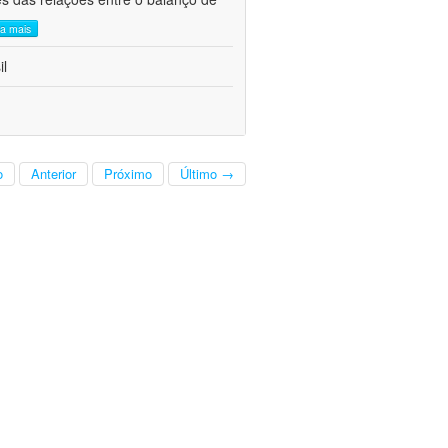
ia mais
il
o
Anterior
Próximo
Último →