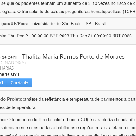
-se que os pacientes tenham um aumento de 3-10 vezes no risco de d
lógicas. O transplante de células progenitoras hematopoéticas (TCPH
uição/UF/País:
Universidade de São Paulo - SP - Brasil
cia:
Thu Dec 21 00:00:00 BRT 2023-Thu Dec 31 00:00:00 BRT 2026
Thalita Maria Ramos Porto de Moraes
DENADOR(A)
HARIAS
aria Civil
il
Currículo
 do Projeto:
análise da refletância e temperatura de pavimentos a parti
es de temperatura.
mo:
O fenômeno de ilha de calor urbano (ICU) é caracterizado pela di
s densamente construídas e habitadas e regiões rurais, afetando o con
ntação é um dos sistemas construtivos que contribui para as alteraçõ