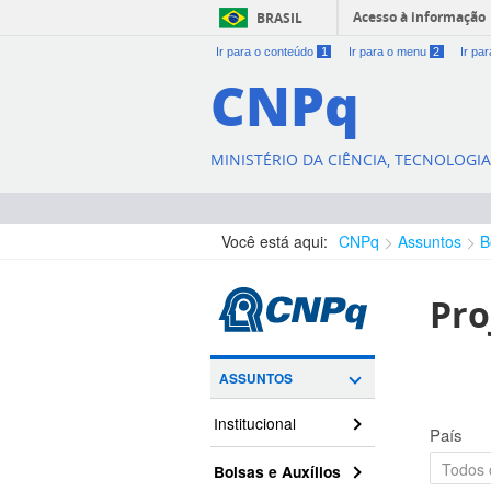
Acesso à informação
BRASIL
Ir para o conteúdo
1
Ir para o menu
2
Ir pa
CNPq
MINISTÉRIO DA CIÊNCIA, TECNOLOGI
Você está aqui:
CNPq
Assuntos
B
Pro
ASSUNTOS
Institucional
País
Bolsas e Auxílios