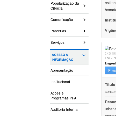
estima
Popularização da
Ciência
hemato
Comunicação
Instit
Vigên
Parcerias
Serviços
COOR
ACESSO À
ENGEN
INFORMAÇÃO
Engenh
Apresentação
E-ma
Institucional
Título
sensor
Ações e
Programas PPA
Resu
urbana
Auditoria Interna
pavime