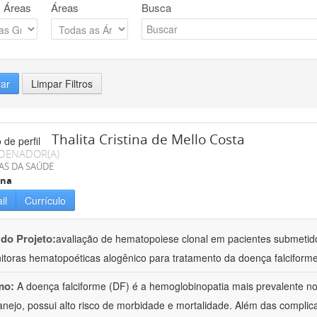
 Áreas
Áreas
Busca
rar
Limpar Filtros
Thalita Cristina de Mello Costa
DENADOR(A)
AS DA SAÚDE
ina
il
Currículo
 do Projeto:
avaliação de hematopoiese clonal em pacientes submetido
itoras hematopoéticas alogênico para tratamento da doença falciforme
mo:
A doença falciforme (DF) é a hemoglobinopatia mais prevalente n
nejo, possui alto risco de morbidade e mortalidade. Além das complic