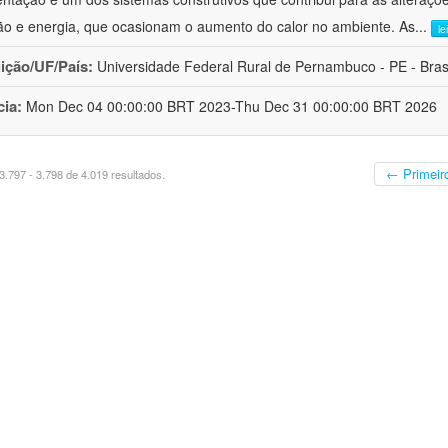
ão e energia, que ocasionam o aumento do calor no ambiente. As
...
le
uição/UF/País:
Universidade Federal Rural de Pernambuco - PE - Bras
cia:
Mon Dec 04 00:00:00 BRT 2023-Thu Dec 31 00:00:00 BRT 2026
← Primeir
.797 - 3.798 de 4.019 resultados.