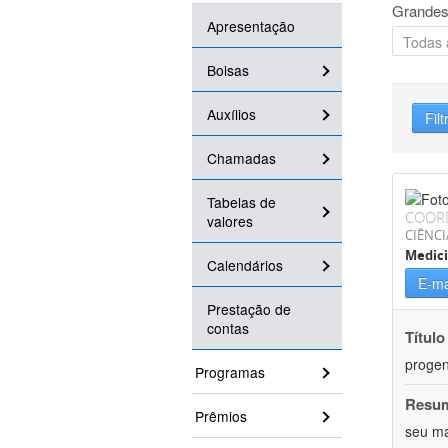
Grandes
Apresentação
Bolsas
Auxílios
Filt
Chamadas
Tabelas de
COOR
valores
CIÊNCI
Medic
Calendários
E-ma
Prestação de
contas
Título
progen
Programas
Resu
Prêmios
seu ma