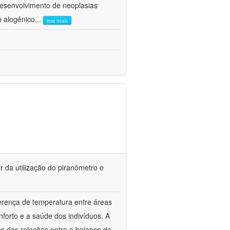
esenvolvimento de neoplasias
) alogênico
...
leia mais
r da utilização do piranômetro e
ferença de temperatura entre áreas
forto e a saúde dos indivíduos. A
es das relações entre o balanço de