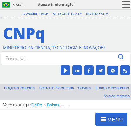
Acesso à informação
BRASIL
CORONAVÍRUS (COVID-19)
ACESSIBILIDADE
ALTO CONTRASTE
MAPA DO SITE
Participe
CNPq
Serviços
Legislação
MINISTÉRIO DA CIÊNCIA, TECNOLOGIA E INOVAÇÕES
Canais
Perguntas frequentes
Central de Atendimento
Serviços
E-mail do Pesquisador
Área de imprensa
Você está aqui:
CNPq
Bolsas e Auxílios Vigentes
Projetos de Pesquisa
MENU