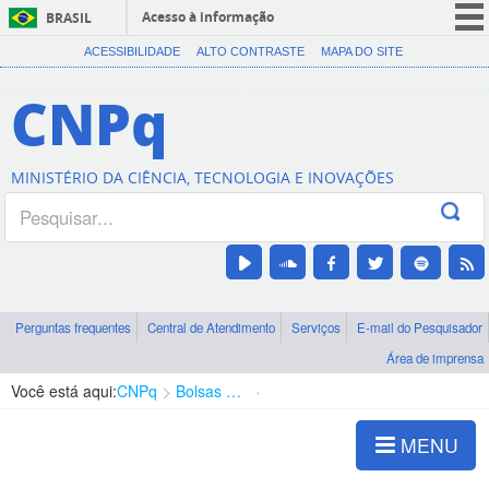
Acesso à informação
BRASIL
CORONAVÍRUS (COVID-19)
ACESSIBILIDADE
ALTO CONTRASTE
MAPA DO SITE
Participe
CNPq
Serviços
Legislação
MINISTÉRIO DA CIÊNCIA, TECNOLOGIA E INOVAÇÕES
Canais
Perguntas frequentes
Central de Atendimento
Serviços
E-mail do Pesquisador
Área de imprensa
Você está aqui:
CNPq
Bolsas e Auxílios Vigentes
Projetos de Pesquisa
MENU