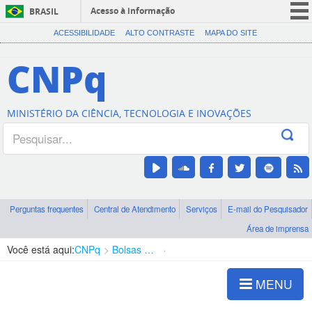
Acesso à informação
BRASIL
CORONAVÍRUS (COVID-19)
ACESSIBILIDADE
ALTO CONTRASTE
MAPA DO SITE
Participe
CNPq
Serviços
Legislação
MINISTÉRIO DA CIÊNCIA, TECNOLOGIA E INOVAÇÕES
Canais
Perguntas frequentes
Central de Atendimento
Serviços
E-mail do Pesquisador
Área de imprensa
Você está aqui:
CNPq
Bolsas e Auxílios Vigentes
Projetos de Pesquisa
MENU