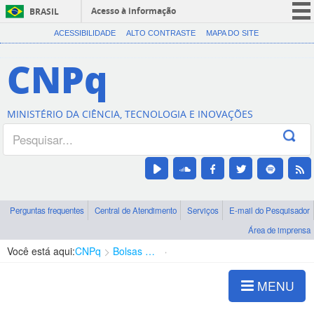
Acesso à informação
BRASIL
CORONAVÍRUS (COVID-19)
ACESSIBILIDADE
ALTO CONTRASTE
MAPA DO SITE
Participe
CNPq
Serviços
Legislação
MINISTÉRIO DA CIÊNCIA, TECNOLOGIA E INOVAÇÕES
Canais
Perguntas frequentes
Central de Atendimento
Serviços
E-mail do Pesquisador
Área de imprensa
Você está aqui:
CNPq
Bolsas e Auxílios Vigentes
Projetos de Pesquisa
MENU