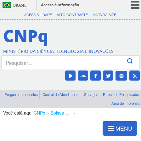
Acesso à informação
BRASIL
CORONAVÍRUS (COVID-19)
ACESSIBILIDADE
ALTO CONTRASTE
MAPA DO SITE
Participe
CNPq
Serviços
Legislação
MINISTÉRIO DA CIÊNCIA, TECNOLOGIA E INOVAÇÕES
Canais
Perguntas frequentes
Central de Atendimento
Serviços
E-mail do Pesquisador
Área de imprensa
Você está aqui:
CNPq
Bolsas e Auxílios Vigentes
Projetos de Pesquisa
MENU