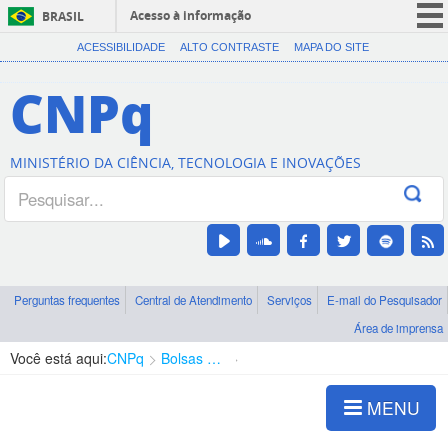
Acesso à informação
BRASIL
CORONAVÍRUS (COVID-19)
ACESSIBILIDADE
ALTO CONTRASTE
MAPA DO SITE
Participe
CNPq
Serviços
Legislação
MINISTÉRIO DA CIÊNCIA, TECNOLOGIA E INOVAÇÕES
Canais
Perguntas frequentes
Central de Atendimento
Serviços
E-mail do Pesquisador
Área de imprensa
Você está aqui:
CNPq
Bolsas e Auxílios Vigentes
Projetos de Pesquisa
MENU