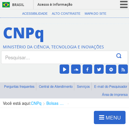
Acesso à informação
BRASIL
CORONAVÍRUS (COVID-19)
ACESSIBILIDADE
ALTO CONTRASTE
MAPA DO SITE
Participe
CNPq
Serviços
Legislação
MINISTÉRIO DA CIÊNCIA, TECNOLOGIA E INOVAÇÕES
Canais
Perguntas frequentes
Central de Atendimento
Serviços
E-mail do Pesquisador
Área de imprensa
Você está aqui:
CNPq
Bolsas e Auxílios Vigentes
Projetos de Pesquisa
MENU