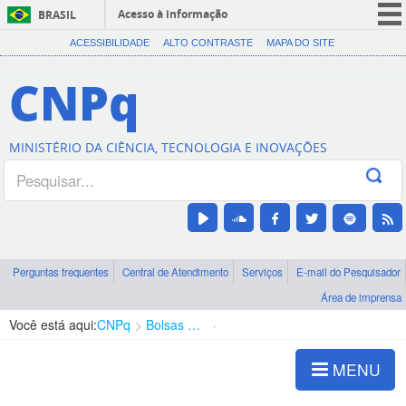
Acesso à informação
BRASIL
CORONAVÍRUS (COVID-19)
ACESSIBILIDADE
ALTO CONTRASTE
MAPA DO SITE
Participe
CNPq
Serviços
Legislação
MINISTÉRIO DA CIÊNCIA, TECNOLOGIA E INOVAÇÕES
Canais
Perguntas frequentes
Central de Atendimento
Serviços
E-mail do Pesquisador
Área de imprensa
Você está aqui:
CNPq
Bolsas e Auxílios Vigentes
Projetos de Pesquisa
MENU