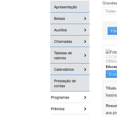
Grandes
Apresentação
Bolsas
Auxílios
Filt
Chamadas
Tabelas de
COOR
valores
CIÊNC
Educa
Calendários
E-ma
Prestação de
contas
Título
históri
Programas
Resu
Prêmios
aos pr