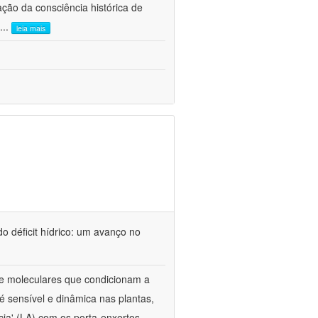
ão da consciência histórica de
...
leia mais
o déficit hídrico: um avanço no
s e moleculares que condicionam a
é sensível e dinâmica nas plantas,
cia' (LA) com os porta-enxertos