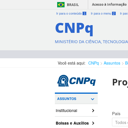
Acesso à informação
BRASIL
Ir para o conteúdo
1
Ir para o menu
2
Ir pa
CNPq
MINISTÉRIO DA CIÊNCIA, TECNOLOGI
Você está aqui:
CNPq
Assuntos
B
Pro
ASSUNTOS
Institucional
País
Bolsas e Auxílios