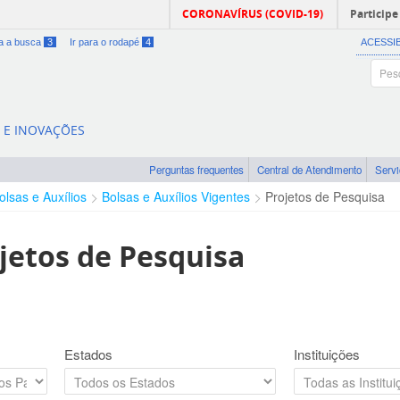
CORONAVÍRUS (COVID-19)
Participe
ra a busca
3
Ir para o rodapé
4
ACESSI
A E INOVAÇÕES
Perguntas frequentes
Central de Atendimento
Serv
olsas e Auxílios
Bolsas e Auxílios Vigentes
Projetos de Pesquisa
jetos de Pesquisa
Estados
Instituições