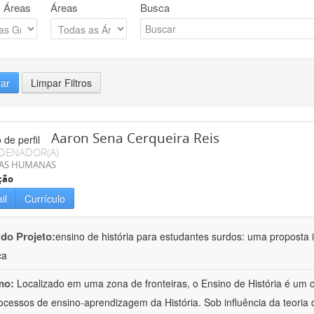
 Áreas
Áreas
Busca
rar
Limpar Filtros
Aaron Sena Cerqueira Reis
DENADOR(A)
IAS HUMANAS
ção
il
Currículo
 do Projeto:
ensino de história para estudantes surdos: uma proposta i
ca
mo:
Localizado em uma zona de fronteiras, o Ensino de História é um
ocessos de ensino-aprendizagem da História. Sob influência da teoria d