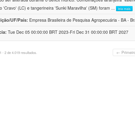
ro 'Cravo' (LC) e tangerineira 'Sunki Maravilha' (SM) foram
...
leia mais
uição/UF/País:
Empresa Brasileira de Pesquisa Agropecuária - BA - Bra
cia:
Tue Dec 05 00:00:00 BRT 2023-Fri Dec 31 00:00:00 BRT 2027
← Primeir
 - 2 de 4.019 resultados.