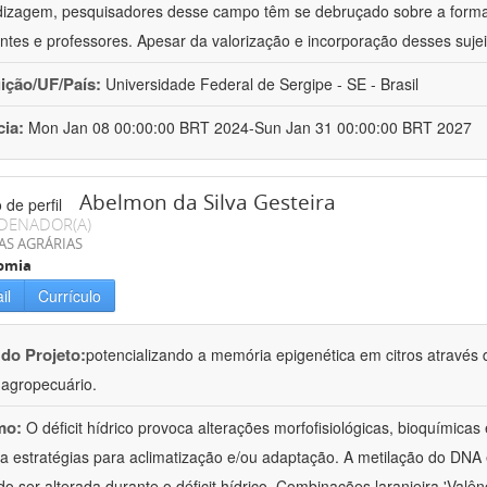
izagem, pesquisadores desse campo têm se debruçado sobre a formaç
ntes e professores. Apesar da valorização e incorporação desses sujei
uição/UF/País:
Universidade Federal de Sergipe - SE - Brasil
cia:
Mon Jan 08 00:00:00 BRT 2024-Sun Jan 31 00:00:00 BRT 2027
Abelmon da Silva Gesteira
DENADOR(A)
AS AGRÁRIAS
omia
il
Currículo
 do Projeto:
potencializando a memória epigenética em citros através d
o agropecuário.
mo:
O déficit hídrico provoca alterações morfofisiológicas, bioquímica
 a estratégias para aclimatização e/ou adaptação. A metilação do DNA 
o ser alterada durante o déficit hídrico. Combinações laranjeira 'Valên