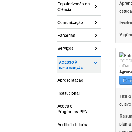
Aprend
Popularização da
Ciência
estuda
Comunicação
Instit
Vigên
Parcerias
Serviços
COOR
ACESSO À
CIÊNCI
INFORMAÇÃO
Agron
Apresentação
E-ma
Institucional
Título
cultiv
Ações e
Programas PPA
Resu
planta
Auditoria Interna
podend