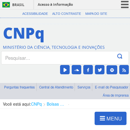
Acesso à informação
BRASIL
CORONAVÍRUS (COVID-19)
ACESSIBILIDADE
ALTO CONTRASTE
MAPA DO SITE
Participe
CNPq
Serviços
Legislação
MINISTÉRIO DA CIÊNCIA, TECNOLOGIA E INOVAÇÕES
Canais
Perguntas frequentes
Central de Atendimento
Serviços
E-mail do Pesquisador
Área de imprensa
Você está aqui:
CNPq
Bolsas e Auxílios Vigentes
Projetos de Pesquisa
MENU