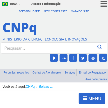
Acesso à informação
BRASIL
CORONAVÍRUS (COVID-19)
ACESSIBILIDADE
ALTO CONTRASTE
MAPA DO SITE
Participe
CNPq
Serviços
Legislação
MINISTÉRIO DA CIÊNCIA, TECNOLOGIA E INOVAÇÕES
Canais
Perguntas frequentes
Central de Atendimento
Serviços
E-mail do Pesquisador
Área de imprensa
Você está aqui:
CNPq
Bolsas e Auxílios Vigentes
Projetos de Pesquisa
MENU