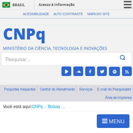
Acesso à informação
BRASIL
CORONAVÍRUS (COVID-19)
ACESSIBILIDADE
ALTO CONTRASTE
MAPA DO SITE
Participe
CNPq
Serviços
Legislação
MINISTÉRIO DA CIÊNCIA, TECNOLOGIA E INOVAÇÕES
Canais
Perguntas frequentes
Central de Atendimento
Serviços
E-mail do Pesquisador
Área de imprensa
Você está aqui:
CNPq
Bolsas e Auxílios Vigentes
Projetos de Pesquisa
MENU